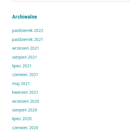
e
g
Archiwalne
o
r
październik 2022
i
październik 2021
e
wrzesień 2021
w
sierpień 2021
p
i
lipiec 2021
s
czerwiec 2021
ó
maj 2021
w
kwiecień 2021
wrzesień 2020
sierpień 2020
lipiec 2020
czerwiec 2020