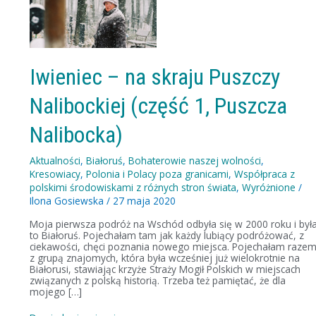
–
na
skraju
Puszczy
Nalibockiej
(część
1,
Iwieniec – na skraju Puszczy
Puszcza
Nalibocka)
Nalibockiej (część 1, Puszcza
Nalibocka)
Aktualności
,
Białoruś
,
Bohaterowie naszej wolności
,
Kresowiacy
,
Polonia i Polacy poza granicami
,
Współpraca z
polskimi środowiskami z różnych stron świata
,
Wyróżnione
/
Ilona Gosiewska
/
27 maja 2020
Moja pierwsza podróż na Wschód odbyła się w 2000 roku i był
to Białoruś. Pojechałam tam jak każdy lubiący podróżować, z
ciekawości, chęci poznania nowego miejsca. Pojechałam raze
z grupą znajomych, która była wcześniej już wielokrotnie na
Białorusi, stawiając krzyże Straży Mogił Polskich w miejscach
związanych z polską historią. Trzeba też pamiętać, że dla
mojego […]