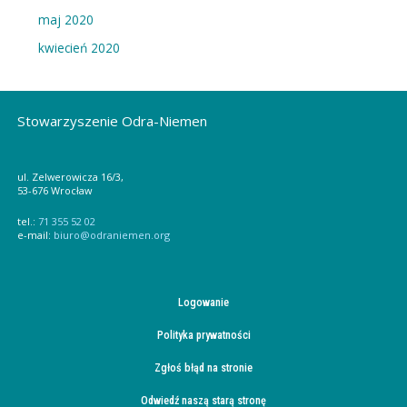
maj 2020
kwiecień 2020
Stowarzyszenie Odra-Niemen
ul. Zelwerowicza 16/3,
53-676 Wrocław
tel.:
71 355 52 02
e-mail:
biuro@odraniemen.org
Logowanie
Polityka prywatności
Zgłoś błąd na stronie
Odwiedź naszą starą stronę