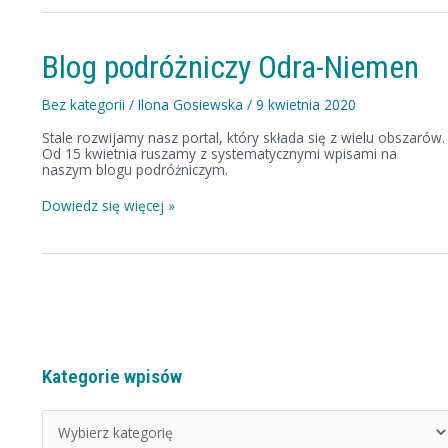
Blog
Blog podróżniczy Odra-Niemen
podróżniczy
Odra-
Niemen
Bez kategorii
/
Ilona Gosiewska
/
9 kwietnia 2020
Stale rozwijamy nasz portal, który składa się z wielu obszarów.
Od 15 kwietnia ruszamy z systematycznymi wpisami na
naszym blogu podróżniczym.
Dowiedz się więcej »
Kategorie wpisów
K
a
t