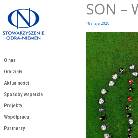
SON – 
Przejdź
do
treści
18 maja 2020
O nas
Oddziały
Aktualności
Sposoby wsparcia
Projekty
Współpraca
Partnerzy