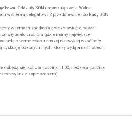
ządkowa.
Oddziały SON organizują swoje Walne
ych wybierają delegatów i 2 przedstawicieli do Rady SON
emy w ramach spotkania porozmawiać o naszej
m co się udało zrobić, a gdzie mamy największe
aniach, o wzmocnieniu naszej niezwykłej wspólnoty.
 dyskusję obecnych i tych, którzy będą a nami obecni
ne
odbędą się: sobota godzina 11.00, niedziela godzina
przesłany link z zaproszeniem).