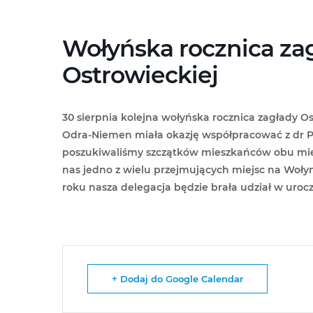
Przejdź
do
treści
Wołyńska rocznica za
Ostrowieckiej
30 sierpnia kolejna wołyńska rocznica zagłady Os
Odra-Niemen miała okazję współpracować z dr P
poszukiwaliśmy szczątków mieszkańców obu miejs
nas jedno z wielu przejmujących miejsc na Woły
roku nasza delegacja będzie brała udział w uro
+ Dodaj do Google Calendar