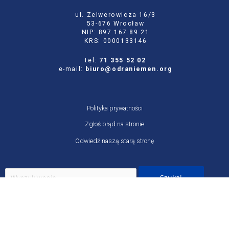
ul. Zelwerowicza 16/3
53-676 Wrocław
NIP: 897 167 89 21
KRS: 0000133146
tel:
71 355 52 02
e-mail:
biuro@odraniemen.org
Polityka prywatności
Zgłoś błąd na stronie
Odwiedź naszą starą stronę
Szukaj
dla:
Facebook
Twitter
Youtube
Instagram