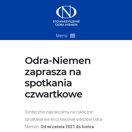
Przejdź
do
treści
Menu
Odra-Niemen
zaprasza na
spotkania
czwartkowe
Serdecznie zapraszamy na cykliczne
spotkania we wrocławskiej siedzibie Odra-
Niemen.
Od września 2021 do końca