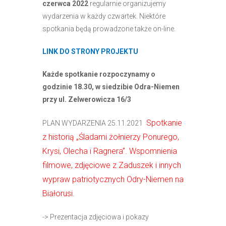
czerwca 2022
regularnie organizujemy
wydarzenia w każdy czwartek. Niektóre
spotkania będą prowadzone także on-line.
LINK DO STRONY PROJEKTU
Każde spotkanie rozpoczynamy o
godzinie 18.30, w siedzibie Odra-Niemen
przy ul. Zelwerowicza 16/3
Spotkanie
PLAN WYDARZENIA 25.11.2021
z historią „Śladami żołnierzy Ponurego,
Krysi, Olecha i Ragnera”. Wspomnienia
filmowe, zdjęciowe z Zaduszek i innych
wypraw patriotycznych Odry-Niemen na
Białorusi.
-> Prezentacja zdjęciowa i pokazy