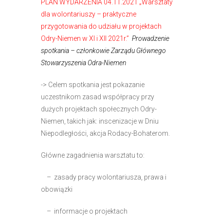
PLAN WYDARZENIA 04.11.2021 „Warsztaty
dla wolontariuszy – praktyczne
przygotowania do udziału w projektach
Odry-Niemen w XI i XII 2021r.”
Prowadzenie
spotkania – członkowie Zarządu Głównego
Stowarzyszenia Odra-Niemen
-> Celem spotkania jest pokazanie
uczestnikom zasad współpracy przy
dużych projektach społecznych Odry-
Niemen, takich jak: inscenizacje w Dniu
Niepodległości, akcja Rodacy-Bohaterom.
Główne zagadnienia warsztatu to:
– zasady pracy wolontariusza, prawa i
obowiązki
– informacje o projektach