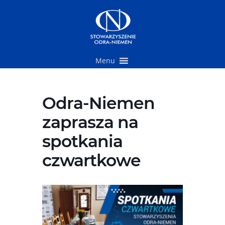
Przejdź
do
treści
Menu
Odra-Niemen
zaprasza na
spotkania
czwartkowe