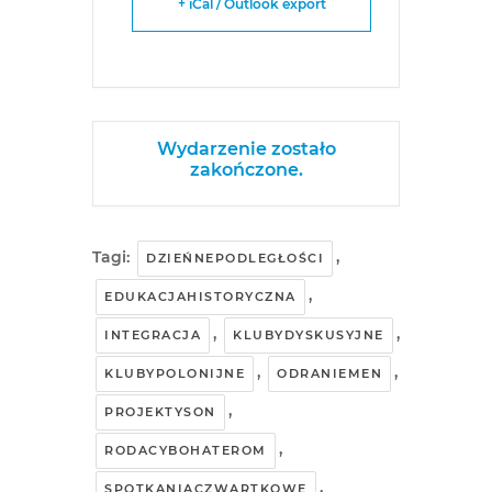
+ iCal / Outlook export
Wydarzenie zostało
zakończone.
Tagi:
,
DZIEŃNEPODLEGŁOŚCI
,
EDUKACJAHISTORYCZNA
,
,
INTEGRACJA
KLUBYDYSKUSYJNE
,
,
KLUBYPOLONIJNE
ODRANIEMEN
,
PROJEKTYSON
,
RODACYBOHATEROM
,
SPOTKANIACZWARTKOWE