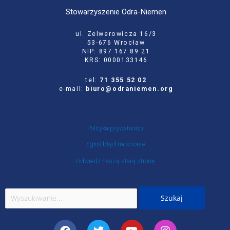
Stowarzyszenie Odra-Niemen
ul. Zelwerowicza 16/3
53-676 Wrocław
NIP: 897 167 89 21
KRS: 0000133146
tel:
71 355 52 02
e-mail:
biuro@odraniemen.org
Polityka prywatności
Zgłoś błąd na stronie
Odwiedź naszą starą stronę
Szukaj
dla:
Facebook
Twitter
Youtube
Instagram