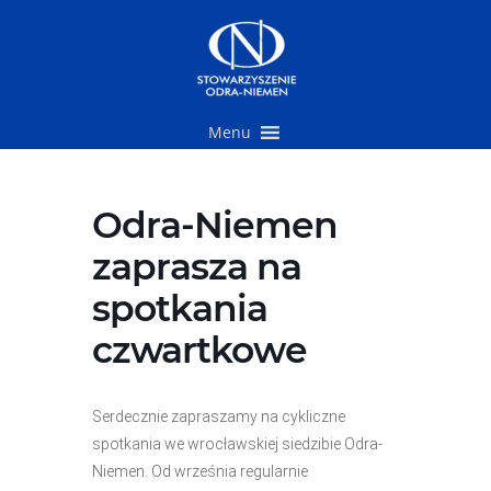
Przejdź
do
treści
Menu
Odra-Niemen
zaprasza na
spotkania
czwartkowe
Serdecznie zapraszamy na cykliczne
spotkania we wrocławskiej siedzibie Odra-
Niemen. Od września regularnie