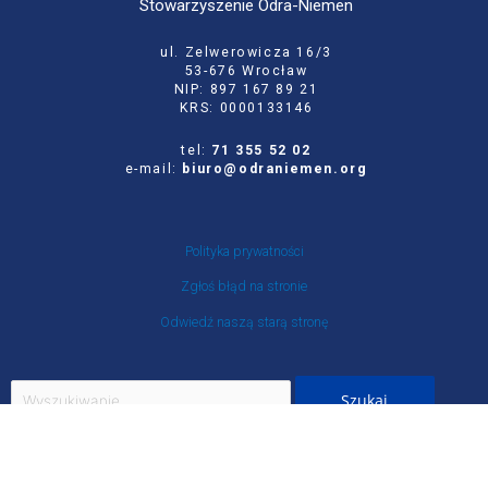
Stowarzyszenie Odra-Niemen
ul. Zelwerowicza 16/3
53-676 Wrocław
NIP: 897 167 89 21
KRS: 0000133146
tel:
71 355 52 02
e-mail:
biuro@odraniemen.org
Polityka prywatności
Zgłoś błąd na stronie
Odwiedź naszą starą stronę
Szukaj
dla:
Facebook
Twitter
Youtube
Instagram