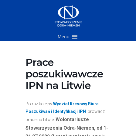
Przejdź
do
treści
Menu
Prace
poszukiwawcze
IPN na Litwie
Po raz kolejny
Wydział Kresowy Biura
Poszukiwań i Identyfikacji IPN
prowadzi
Wolontariusze
prace na Litwie.
Stowarzyszenia Odra-Niemen, od 1-