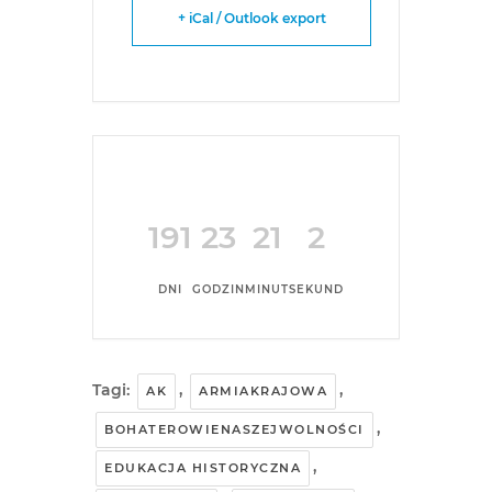
+ iCal / Outlook export
191
23
21
2
DNI
GODZIN
MINUT
SEKUND
Tagi:
,
,
AK
ARMIAKRAJOWA
,
BOHATEROWIENASZEJWOLNOŚCI
,
EDUKACJA HISTORYCZNA