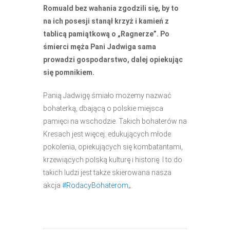
Romuald bez wahania zgodzili się, by to
na ich posesji stanął krzyż i kamień z
tablicą pamiątkową o „Ragnerze”. Po
śmierci męża Pani Jadwiga sama
prowadzi gospodarstwo, dalej opiekując
się pomnikiem.
Panią Jadwigę śmiało możemy nazwać
bohaterką, dbającą o polskie miejsca
pamięci na wschodzie. Takich bohaterów na
Kresach jest więcej: edukujących młode
pokolenia, opiekujących się kombatantami,
krzewiących polską kulturę i historię. I to do
takich ludzi jest także skierowana nasza
akcja
#RodacyBohaterom
„.