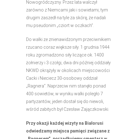
Nowogródczyzny. Przez lata walczył
zarówno z Niemcami jaki i sowietami, tym
drugim zaszedł na tyle za skórę, że nadali
mu pseudonim „cziort w oczkach”.
Do walki ze znienawidzonym przeciwnikiem
rzucano coraz większe siły. 1 grudnia 1944
roku zgromadzono siły liczące ok. 1400
żołnierzy i 3 czołgi, dwa dni później oddziały
NKWD okrążyły w okolicach miejscowości
Cacki i Nieciecz 30-osobowy oddział
„Ragnera”. Naprzeciw nim stanęło ponad
400 sowietów, w wyniku walki poległo 7
partyzantów, jeden dostał się do niewoli,
wśród zabitych był Czesław Zajączkowski.
Przy okazji każdej wizyty na Białorusi
odwiedzamy miejsca pamięci związane z
„Ragnerem”, porządkujemy cmentarz w