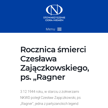
Przejdź
do
treści
Menu
Rocznica śmierci
Czesława
Zajączkowskiego,
ps. „Ragner
3.12.1944 roku, w starciu z żołnierzami
NKWD poległ Czesław Zajączkowski, ps.
„Ragner”, jedna z partyzanckich legend