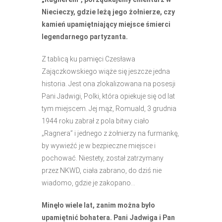
Niecieczy, gdzie leżą jego żołnierze, czy
kamień upamiętniający miejsce śmierci
legendarnego partyzanta.
Z tablicą ku pamięci Czesława
Zajączkowskiego wiąże się jeszcze jedna
historia. Jest ona zlokalizowana na posesji
Pani Jadwigi, Polki, która opiekuje się od lat
tym miejscem. Jej mąż, Romuald, 3 grudnia
1944 roku zabrał z pola bitwy ciało
„Ragnera” i jednego z żołnierzy na furmankę,
by wywieźć je w bezpieczne miejsce i
pochować. Niestety, został zatrzymany
przez NKWD, ciała zabrano, do dziś nie
wiadomo, gdzie je zakopano…
Minęło wiele lat, zanim można było
upamiętnić bohatera. Pani Jadwiga i Pan