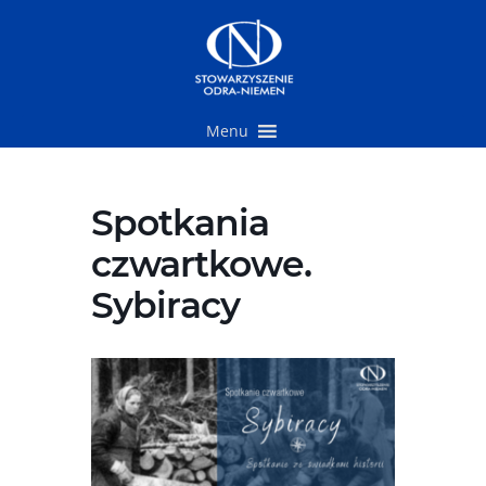
Przejdź
do
treści
Menu
Spotkania
czwartkowe.
Sybiracy