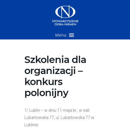
Przejdź
do
treści
Menu
Szkolenia dla
organizacji –
konkurs
polonijny
1/ Lublin – w dniu 11 maja br., w sali
Lubartowska 77, ul. Lubartowska 77 w
Lublinie