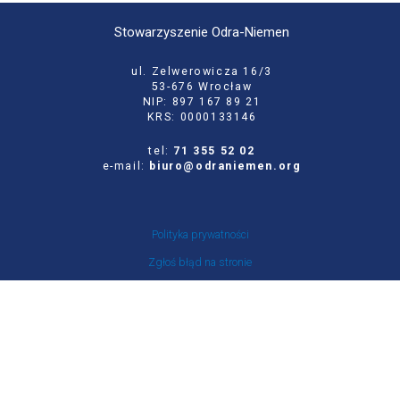
Stowarzyszenie Odra-Niemen
ul. Zelwerowicza 16/3
53-676 Wrocław
NIP: 897 167 89 21
KRS: 0000133146
tel:
71 355 52 02
e-mail:
biuro@odraniemen.org
Polityka prywatności
Zgłoś błąd na stronie
Odwiedź naszą starą stronę
Szukaj
dla: