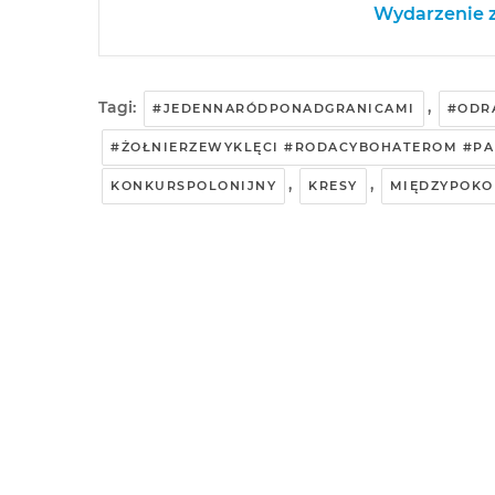
Wydarzenie z
Tagi:
,
#JEDENNARÓDPONADGRANICAMI
#ODR
#ŻOŁNIERZEWYKLĘCI #RODACYBOHATEROM #P
,
,
KONKURSPOLONIJNY
KRESY
MIĘDZYPOKO