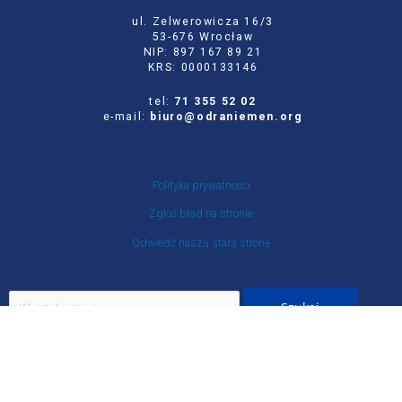
ul. Zelwerowicza 16/3
53-676 Wrocław
NIP: 897 167 89 21
KRS: 0000133146
tel:
71 355 52 02
e-mail:
biuro@odraniemen.org
Polityka prywatności
Zgłoś błąd na stronie
Odwiedź naszą starą stronę
Szukaj
dla:
Facebook
Twitter
Youtube
Instagram