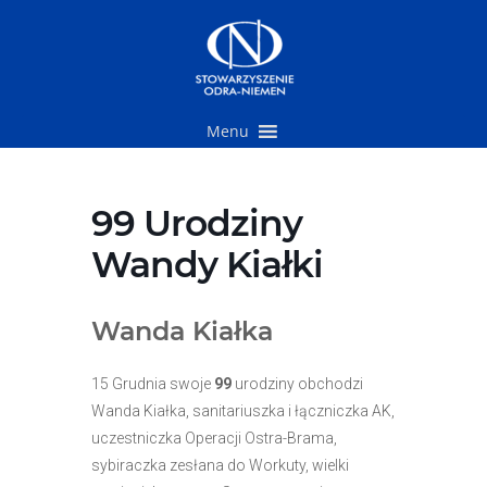
Przejdź
do
treści
Menu
99 Urodziny
Wandy Kiałki
Wanda Kiałka
15 Grudnia swoje
99
urodziny obchodzi
Wanda Kiałka, sanitariuszka i łączniczka AK,
uczestniczka Operacji Ostra-Brama,
sybiraczka zesłana do Workuty, wielki