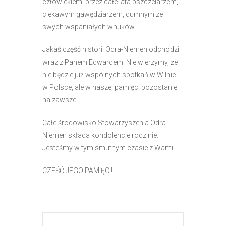
człowiekiem, przez całe lata pszczelarzem,
ciekawym gawędziarzem, dumnym ze
swych wspaniałych wnuków.
Jakaś część historii Odra-Niemen odchodzi
wraz z Panem Edwardem. Nie wierzymy, że
nie będzie już wspólnych spotkań w Wilnie i
w Polsce, ale w naszej pamięci pozostanie
na zawsze.
Całe środowisko Stowarzyszenia Odra-
Niemen składa kondolencje rodzinie.
Jesteśmy w tym smutnym czasie z Wami.
CZEŚĆ JEGO PAMIĘCI!