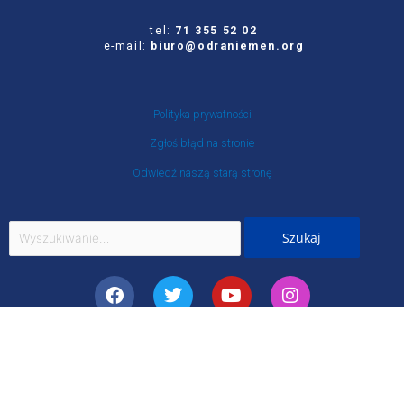
tel:
71 355 52 02
e-mail:
biuro@odraniemen.org
Polityka prywatności
Zgłoś błąd na stronie
Odwiedź naszą starą stronę
Szukaj
dla:
Facebook
Twitter
Youtube
Instagram
Portal Stowarzyszenia Odra-Niemen powstał ze środków otrzymanych z NIW-CRSO w