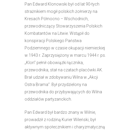
Pan Edward Klonowski był od lat 90-tych
strażnikiem mogił polskich żołnierzy na
Kresach Północno – Wschodnich,
przewodniczący Stowarzyszenia Polskich
Kombatantów na Litwie. Wstąpił do
konspiracji Polskiego Państwa
Podziemnego w czasie okupacji niemieckiej
w 1943 r. Zaprzysiężony w marcu 1944 r. ps.
„Klon” pełnił obowiązki łącznika,
przewod
nika, stał na czatach placówki AK.
Brał udział w zdobywaniu Wilna w „Akcji
Ostra Brama”. Był przydzielony na
przewodnika do przybywających do Wilna
oddziałów partyzanckich.
Pan Edward był bardzo znany w Wilnie,
prowadził z rodziną Kurier Wileński, był
aktywnym społecznikiem i charyzmatyczną