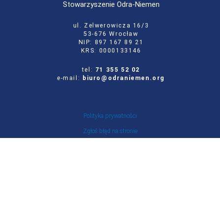
Stowarzyszenie Odra-Niemen
ul. Zelwerowicza 16/3
53-676 Wrocław
NIP: 897 167 89 21
KRS: 0000133146
tel:
71 355 52 02
e-mail:
biuro@odraniemen.org
Polityka prywatności
Zgłoś błąd na stronie
Odwiedź naszą starą stronę
Szukaj
dla:
Facebook
Twitter
Youtube
Instagram