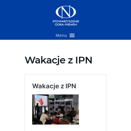
Przejdź
do
treści
Menu
Wakacje z IPN