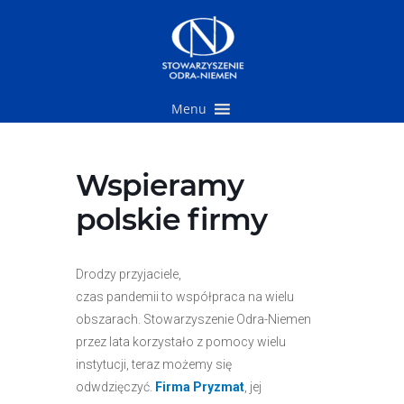
Przejdź
do
treści
Menu
Wspieramy
polskie firmy
Drodzy przyjaciele,
czas pandemii to współpraca na wielu
obszarach. Stowarzyszenie Odra-Niemen
przez lata korzystało z pomocy wielu
instytucji, teraz możemy się
odwdzięczyć.
Firma Pryzmat
, jej