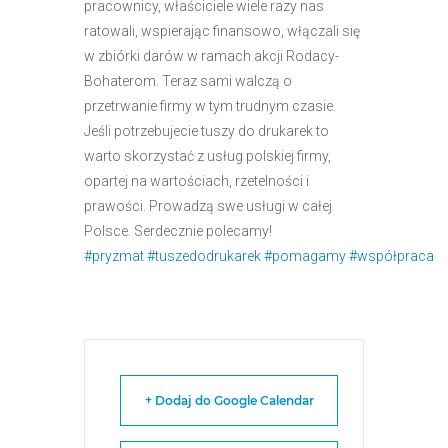
pracownicy, właściciele wiele razy nas
ratowali, wspierając finansowo, włączali się
w zbiórki darów w ramach akcji Rodacy-
Bohaterom. Teraz sami walczą o
przetrwanie firmy w tym trudnym czasie.
Jeśli potrzebujecie tuszy do drukarek to
warto skorzystać z usług polskiej firmy,
opartej na wartościach, rzetelności i
prawości. Prowadzą swe usługi w całej
Polsce. Serdecznie polecamy!
#pryzmat
#tuszedodrukarek
#pomagamy
#współpraca
+ Dodaj do Google Calendar