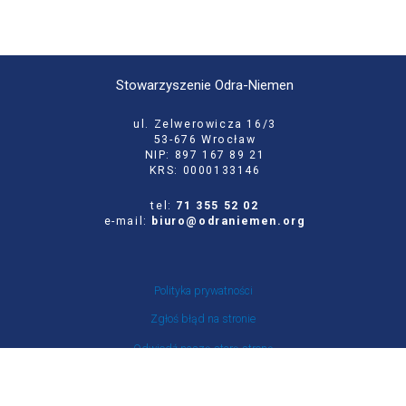
Stowarzyszenie Odra-Niemen
ul. Zelwerowicza 16/3
53-676 Wrocław
NIP: 897 167 89 21
KRS: 0000133146
tel:
71 355 52 02
e-mail:
biuro@odraniemen.org
Polityka prywatności
Zgłoś błąd na stronie
Odwiedź naszą starą stronę
Szukaj