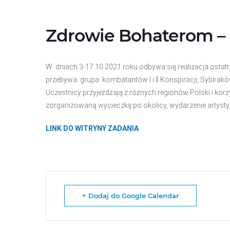
Przejdź
do
treści
Zdrowie Bohaterom – 
W dniach 3-17.10.2021 roku odbywa się realizacja ostat
przebywa grupa kombatantów I i II Konspiracji, Sybirakó
Uczestnicy przyjeżdżają z różnych regionów Polski i ko
zorganizowaną wycieczkę po okolicy, wydarzenie artysty
LINK DO WITRYNY ZADANIA
+ Dodaj do Google Calendar