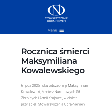
Przejdź
do
treści
Menu
Rocznica śmierci
Maksymiliana
Kowalewskiego
6 lipca 2025 roku odszedł mjr Maksymilian
Kowalewski, żołnierz Narodowych Sił
Zbrojnych i Armii Krajowej, wieloletni
przyjaciel Stowarzyszenia Odra-Niemen.