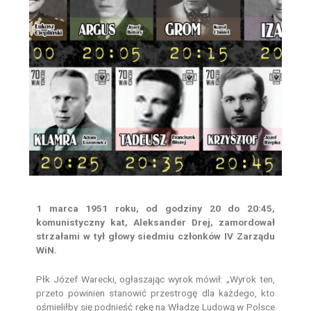
1 marca 1951 roku, od godziny 20 do 20:45,
komunistyczny kat, Aleksander Drej, zamordował
strzałami w tył głowy siedmiu członków IV Zarządu
WiN.
Płk Józef Warecki, ogłaszając wyrok mówił: „Wyrok ten,
przeto powinien stanowić przestrogę dla każdego, kto
ośmieliłby się podnieść rękę na Władzę Ludową w Polsce