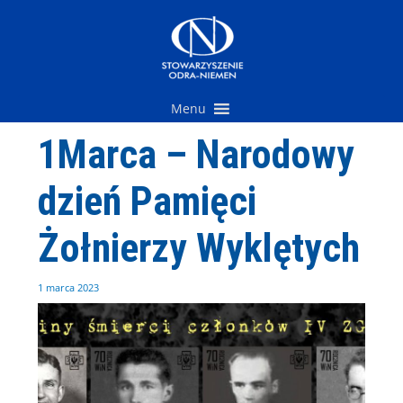
Przejdź
do
treści
Menu
1Marca – Narodowy
dzień Pamięci
Żołnierzy Wyklętych
1 marca 2023