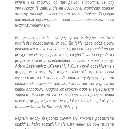
byłem i ja, mówiąc do nas powoli i dobitnie, że gdy
spostrzeże iż zanosi się na egzekucję, wówczas połknie
srebrny medalik z wizerunkiem Matki Boskiej. Żegnając
nas jeszcze się zwracał o zapamiętanie tego, co zamierza
uczyni z medalikiem.
Po paru minutach i drugiej grupy kolegów nie było
pomiędzy pozostałymi w celi. Za jakiś czas oddziałowy,
pełniący też obowiązki klucznika, polecił się trzeciej grupie
przygotować się i spakować „dobytek” więzienny. W tej
grupie złożonej z sześciu-siedmiu ludzi znalazł się
mjr
Adam Lazarowicz „Klamra”
.[…] Kilka chwil oczekiwania i
grupa, w której był major „Klamra” opuściła celę
wychodząc na korytarz. W charakterystyczny sposób
stukały ich drewniaki, gdy szli korytarzem do wyjścia na
klatkę schodową. Odgłos ich kroków oddalał się aż ucichł
zupełnie. Wydaje mi się, że zabrano z celi jeszcze jedną
czwartą grupę więźniów i w tej także znalazł się któryś z
oficerów Czwartej Komendy WiN. […]
Raptem nocny krajobraz ożywił się kilkoma postaciami
ludzkimi, które rozdzieliły się ustawiając się pod murami