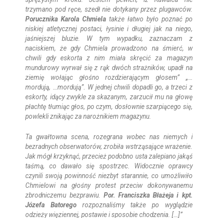
trzymano pod ręce, szedł nie dotykany przez plugawców.
Porucznika Karola Chmiela
także łatwo było poznać po
niskiej atletycznej postaci, łysinie i długiej jak na niego,
jaśniejszej bluzie. W tym wypadku, zaznaczam z
naciskiem, że gdy Chmiela prowadzono na śmierć, w
chwili gdy eskorta z nim miała skręcić za magazyn
mundurowy wyrwał się z rąk dwóch strażników, upadł na
ziemię wołając głośno rozdzierającym głosem” „…
mordują, …mordują”. W jednej chwili dopadli go, a trzeci z
eskorty, idący zwykle za skazanym, zarzucił mu na głowę
płachtę tłumiąc głos, po czym, dosłownie szarpiącego się,
powlekli znikając za narożnikiem magazynu.
Ta gwałtowna scena, rozegrana wobec nas niemych i
bezradnych obserwatorów, zrobiła wstrząsające wrażenie.
Jak mógł krzyknąć, przecież podobno usta zalepiano jakąś
taśmą, co dawało się spostrzec. Widocznie oprawcy
czynili swoją powinność niezbyt starannie, co umożliwiło
Chmielowi na głośny protest przeciw dokonywanemu
zbrodniczemu bezprawiu.
Por. Franciszka Błażeja i kpt.
Józefa Batorego
rozpoznaliśmy także po wyglądzie
odzieży więziennej, postawie i sposobie chodzenia. […]”