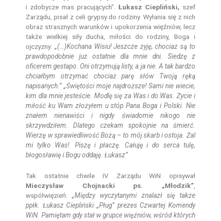
i zdobycze mas pracujących”.
Łukasz Ciepliński,
szef
Zarządu, pisał z celi grypsy do rodziny. Wyłania się z nich
obraz strasznych warunków i upokorzenia więźniów, lecz
także wielkiej siły ducha, miłości do rodziny, Boga i
ojczyzny:
„(…)Kochana Wisiu! Jeszcze żyję, chociaż są to
prawdopodobnie już ostatnie dla mnie dni. Siedzę z
oficerem gestapo. Oni otrzymują listy, a ja nie. A tak bardzo
chciałbym otrzymać chociaż parę słów Twoją ręką
napisanych.” „Świętości moje najdroższe! Sami nie wiecie,
kim dla mnie jesteście. Modlę się za Was i do Was. Życie i
miłość ku Wam złożyłem u stóp Pana Boga i Polski. Nie
znałem nienawiści i nigdy świadomie nikogo nie
skrzywdziłem. Dlatego czekam spokojnie na śmierć.
Wierzę w sprawiedliwość Bożą – to mój skarb i ostoja. Żal
mi tylko Was!. Piszę i płaczę. Całuję i do serca tulę,
błogosławię i Bogu oddaję. Łukasz”
Tak ostatnie chwile IV Zarządu WiN opisywał
Mieczysław Chojnacki ps. „Młodzik”
,
współwięzień:
„Między wyczytanymi znalazł się także
ppłk. Łukasz Ciepliński „Pług” prezes Czwartej Komendy
WiN. Pamiętam gdy stał w grupce więźniów, wśród których