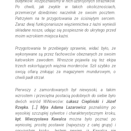
budynków. Rozpoznaliśmy w nich uzbrojonych strażników.
Po chwili, jak zwykle w takich okolicznościach,
przemierzył dziedziniec naczelnik ze swoim pocztem.
Patrzyłem na te przygotowania ze ściśniętym sercem.
Zaraz dwaj funkcjonariusze więziennictwa z łaźni wynieśli
składane nosze, udając się pospiesznie do ukrytego przed
moim wzrokiem miejsca kaźni.
Przygotowania te przebiegały sprawnie, widać było, że
wykonywane są przez fachowców obeznanych ze swoim
katowskim zawodem. Wreszcie pojawiła się też ekipa
trzech eskortujących więźnia morderców. Szli szybko ze
swoją ofiarą znikając za magazynem mundurowym, o
chwili padł strzał.
Pierwszy z zamordowanych był niewysoki, a takim
wzrostem i przeciętna postacią podobnych do siebie było
dwóch wśród WiNowców:
Łukasz Ciepliński i Józef
Rzepka. […] Mjra Adama Lazarowicz
poznaliśmy po
wysokiej szczupłej sylwetce i charakterystycznym kroku,
kpt. Mieczysława Kawalca
można było poznać po
wyniosłej, prostej postawie (najwyższy z całej grupy) i
sprężystym kroku. Jestem pewien, iż Kawalca nie