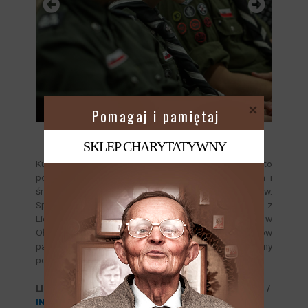
 Pomagaj i pamiętaj
SKLEP CHARYTATYWNY
Kulminacja Dolnośląskiej Gali Wolontariatu, to
podsumowanie projektu, przekazanie wolontariuszom i
środowiskom społecznym okolicznościowych prezentów.
Spotkanie uświetnił koncert uczniowskiego zespołu z
Liceum Ogólnokształcące nr 1 im. Jana III Sobieskiego w
Oławie. Wzruszająco i pięknie wykonali kilka utworów
patriotycznych. Zakończenie wydarzenia to wspólny
posiłek i rozmowy w kuluarach.
LINKI PROMUJĄCE WYDARZENIE:
FACEBOOK
/
INSTAGRAM