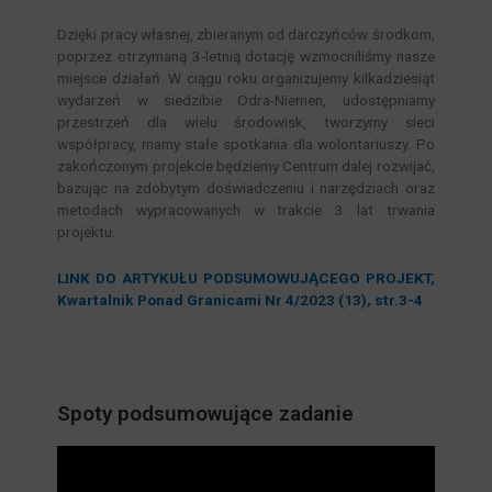
Dzięki pracy własnej, zbieranym od darczyńców środkom,
poprzez otrzymaną 3-letnią dotację wzmocniliśmy nasze
miejsce działań. W ciągu roku organizujemy kilkadziesiąt
wydarzeń w siedzibie Odra-Niemen, udostępniamy
przestrzeń dla wielu środowisk, tworzymy sieci
współpracy, mamy stałe spotkania dla wolontariuszy. Po
zakończonym projekcie będziemy Centrum dalej rozwijać,
bazując na zdobytym doświadczeniu i narzędziach oraz
metodach wypracowanych w trakcie 3 lat trwania
projektu.
LINK DO ARTYKUŁU PODSUMOWUJĄCEGO PROJEKT,
Kwartalnik Ponad Granicami Nr 4/2023 (13), str.3-4
Spoty podsumowujące zadanie