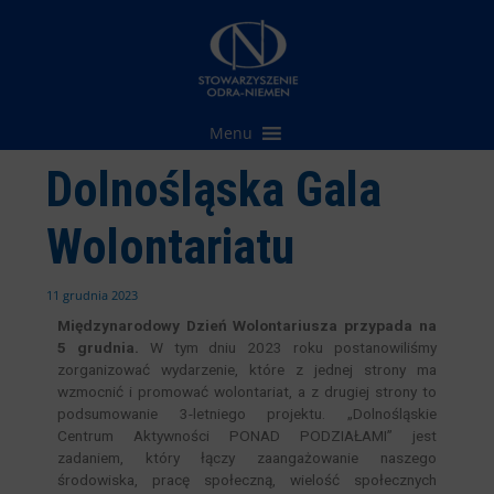
Przejdź
do
treści
Menu
Dolnośląska Gala
Wolontariatu
11 grudnia 2023
Międzynarodowy Dzień Wolontariusza przypada na
5 grudnia.
W tym dniu 2023 roku postanowiliśmy
zorganizować wydarzenie, które z jednej strony ma
wzmocnić i promować wolontariat, a z drugiej strony to
podsumowanie 3-letniego projektu. „Dolnośląskie
Centrum Aktywności PONAD PODZIAŁAMI” jest
zadaniem, który łączy zaangażowanie naszego
środowiska, pracę społeczną, wielość społecznych