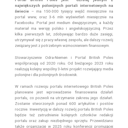
największych polonijnych portali internetowych na
świecie
– ma 150-300 tysięcy wejść miesięcznie na
portal www, oraz 3-6 mln wyświetleń miesięcznie na
Facebooku. Portal jest medium dwujęzycznym, a każdy
materiał ma wersję polsko i angielskojęzyczną. Przez
kilka pierwszych lat, zdobywając bardzo duże zasięgi,
utrzymywał się z pracy własnej zespołu, ale dalszy rozwój
związany jest z potrzebnym wzmocnieniem finansowym.
Stowarzyszenie Odra-Niemen i Portal British Poles
współpracują od 2020 roku. Od bieżącego 2023 roku
realizują kolejny wspólny 3-letni projekt rozwijający media
polonijne i dla polonijnych środowisk.
W ramach rozwoju portalu internetowego British Poles
planowane jest wprowadzenie finansowania działań
portalu, co pozwoli na utrzymanie zakresu jego działań.
Zostanie stworzonych ponad 600 artykułów i postów
rocznie. Inwestycją w dalszy rozwój portalu British Poles
będzie też zatrudnienie kolejnych członków redakcji
portalu oraz zakup niezbędnego sprzętu. Przewidziano
także organizację w 2025 roku konferencji promującej