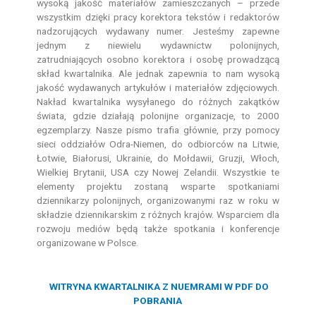
wysoką jakość materiałów zamieszczanych – przede
wszystkim dzięki pracy korektora tekstów i redaktorów
nadzorujących wydawany numer. Jesteśmy zapewne
jednym z niewielu wydawnictw polonijnych,
zatrudniających osobno korektora i osobę prowadzącą
skład kwartalnika. Ale jednak zapewnia to nam wysoką
jakość wydawanych artykułów i materiałów zdjęciowych.
Nakład kwartalnika wysyłanego do różnych zakątków
świata, gdzie działają polonijne organizacje, to 2000
egzemplarzy. Nasze pismo trafia głównie, przy pomocy
sieci oddziałów Odra-Niemen, do odbiorców na Litwie,
Łotwie, Białorusi, Ukrainie, do Mołdawii, Gruzji, Włoch,
Wielkiej Brytanii, USA czy Nowej Zelandii. Wszystkie te
elementy projektu zostaną wsparte spotkaniami
dziennikarzy polonijnych, organizowanymi raz w roku w
składzie dziennikarskim z różnych krajów. Wsparciem dla
rozwoju mediów będą także spotkania i konferencje
organizowane w Polsce.
WITRYNA KWARTALNIKA Z NUEMRAMI W PDF DO
POBRANIA