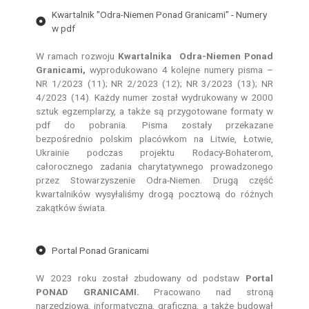
Kwartalnik "Odra-Niemen Ponad Granicami" - Numery
w pdf
W ramach rozwoju
Kwartalnika Odra-Niemen Ponad
Granicami,
wyprodukowano 4 kolejne numery pisma –
NR 1/2023 (11); NR 2/2023 (12); NR 3/2023 (13); NR
4/2023 (14). Każdy numer został wydrukowany w 2000
sztuk egzemplarzy, a także są przygotowane formaty w
pdf do pobrania. Pisma zostały przekazane
bezpośrednio polskim placówkom na Litwie, Łotwie,
Ukrainie podczas projektu Rodacy-Bohaterom,
całorocznego zadania charytatywnego prowadzonego
przez Stowarzyszenie Odra-Niemen. Drugą część
kwartalników wysyłaliśmy drogą pocztową do różnych
zakątków świata.
Portal Ponad Granicami
W 2023 roku został zbudowany od podstaw
Portal
PONAD GRANICAMI.
Pracowano nad stroną
narzędziową, informatyczną, graficzną, a także budował