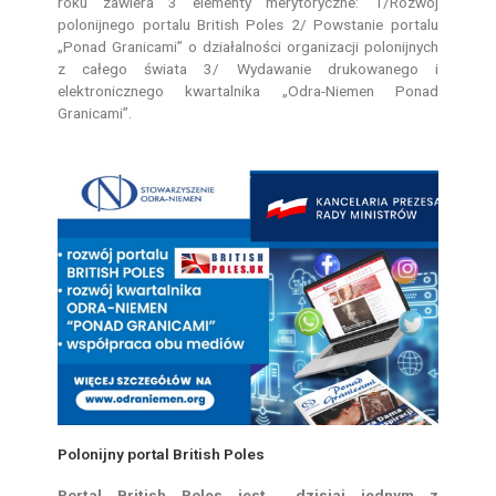
roku zawiera 3 elementy merytoryczne: 1/Rozwój
polonijnego portalu British Poles 2/ Powstanie portalu
„Ponad Granicami” o działalności organizacji polonijnych
z całego świata 3/ Wydawanie drukowanego i
elektronicznego kwartalnika „Odra-Niemen Ponad
Granicami”.
Polonijny portal British Poles
Portal British Poles jest dzisiaj jednym z