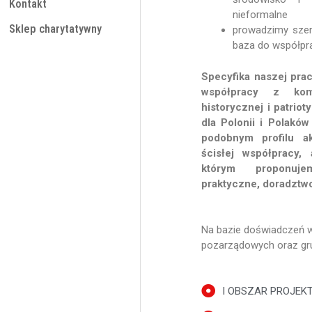
Kontakt
nieformalne
Sklep charytatywny
prowadzimy szer
baza do współpr
Specyfika naszej prac
współpracy z komb
historycznej i patriot
dla Polonii i Polaków
podobnym profilu a
ścisłej współpracy, 
którym proponujem
praktyczne, doradztw
Na bazie doświadczeń w
pozarządowych oraz gr
I OBSZAR PROJEK