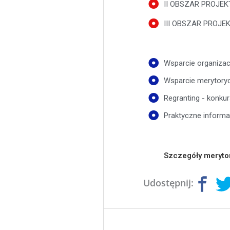
II OBSZAR PROJE
III OBSZAR PROJE
Wsparcie organizac
Wsparcie merytory
Regranting - konku
Praktyczne informa
Szczegóły merytor
Udostępnij: