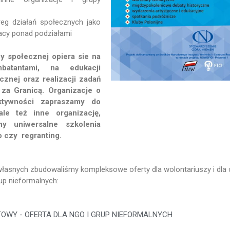
eg działań społecznych jako
acy ponad podziałami
y społecznej opiera sie na
atantami, na edukacji
ycznej oraz realizacji zadań
 za Granicą. Organizacje o
ktywności zapraszamy do
ale też inne organizację,
y uniwersalne szkolenia
o czy regranting.
łasnych zbudowaliśmy kompleksowe oferty dla wolontariuszy i dla o
up nieformalnych:
TOWY - OFERTA DLA NGO I GRUP NIEFORMALNYCH