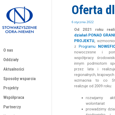
Przejdź
Oferta d
do
treści
6 stycznia 2022
Od 202
1
roku
rea
działań PONAD GRAN
PROJEKTU
,
wzmocnion
z
Programu
NOWEFI
O nas
nowoczesne i pomo
współpracy środowis
Oddziały
innym podmiotom spo
Aktualności
przez lata i realizu
regionalnych, krajowyc
Sposoby wsparcia
wzmacnia to co Sto
realizuje od 2009 roku:
Projekty
Współpraca
rozwijamy ak
wolontariat
Partnerzy
prowadzimy dzia
środowisko i 