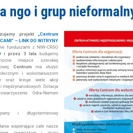
la ngo i grup nieformaln
lizujemy projekt
„Centrum
ICAMI” – LINK DO WITRYNY
e funduszami z NIW-CRSO
O
i przez 3 lata
budujemy
cne miejsce szerokiej
kowej.
Centrum
ma służyć
łecznym i wolontariuszom
je oraz kreuje wiele akcji
h i międzynarodowych. Dotacja
warzyszenie Odra-Niemen
tywny i długoterminowy
łania wspierające całe nasze
inne organizacje i grupy