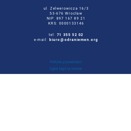
ul. Zelwerowicza 16/3
53-676 Wrocław
NIP: 897 167 89 21
KRS: 0000133146
tel:
71 355 52 02
e-mail:
biuro@odraniemen.org
Polityka prywatności
Zgłoś błąd na stronie
Odwiedź naszą starą stronę
Szukaj
dla:
Facebook
Twitter
Youtube
Instagram