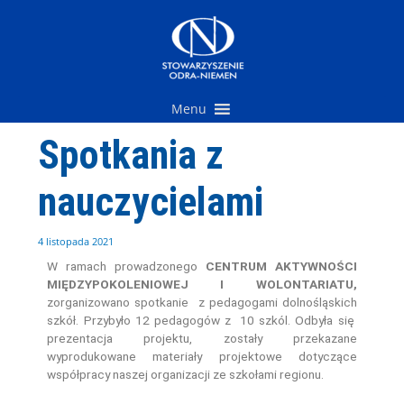
Przejdź
do
treści
Menu
Spotkania z
nauczycielami
4 listopada 2021
W ramach prowadzonego
CENTRUM AKTYWNOŚCI
MIĘDZYPOKOLENIOWEJ I WOLONTARIATU,
zorganizowano spotkanie z pedagogami dolnośląskich
szkół. Przybyło 12 pedagogów z 10 szkól. Odbyła się
prezentacja projektu, zostały przekazane
wyprodukowane materiały projektowe dotyczące
współpracy naszej organizacji ze szkołami regionu.