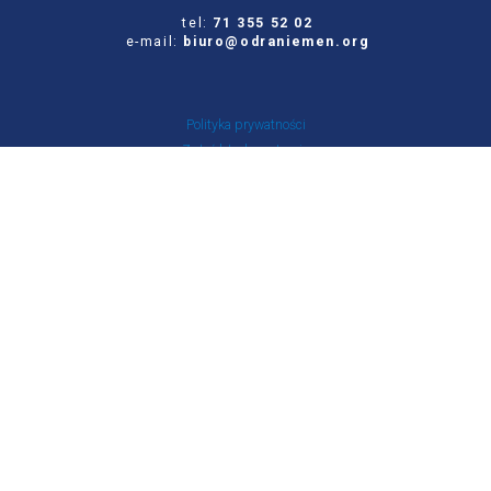
tel:
71 355 52 02
e-mail:
biuro@odraniemen.org
Polityka prywatności
Zgłoś błąd na stronie
Odwiedź naszą starą stronę
Szukaj
dla:
Facebook
Twitter
Youtube
Instagram
Portal Stowarzyszenia Odra-Niemen powstał ze środków otrzymanych z NIW-CRSO w
ramach Programu Rozwoju Organizacji Obywatelskich na lata 2018-2030