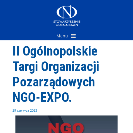
Przejdź
do
treści
Menu
II Ogólnopolskie
Targi Organizacji
Pozarządowych
NGO-EXPO.
29 czerwca 2023