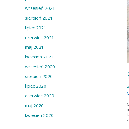
e
K
wrzesień 2021
w
sierpień 2021
p
lipiec 2021
i
s
czerwiec 2021
ó
maj 2021
w
kwiecień 2021
wrzesień 2020
sierpień 2020
lipiec 2020
A
G
czerwiec 2020
C
maj 2020
n
k
kwiecień 2020
z