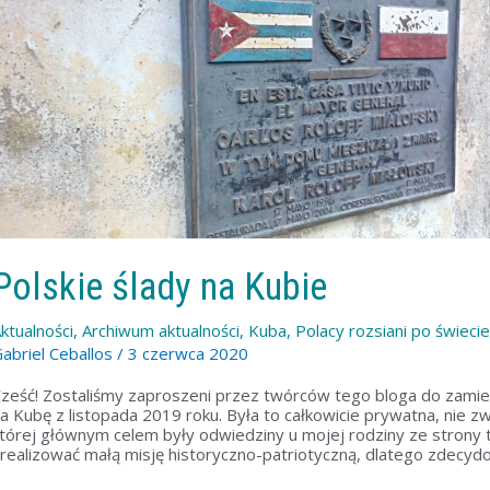
ubie
Polskie ślady na Kubie
ktualności
,
Archiwum aktualności
,
Kuba
,
Polacy rozsiani po świecie
abriel Ceballos
/
3 czerwca 2020
ześć! Zostaliśmy zaproszeni przez twórców tego bloga do zamie
a Kubę z listopada 2019 roku. Była to całkowicie prywatna, nie z
tórej głównym celem były odwiedziny u mojej rodziny ze strony
realizować małą misję historyczno-patriotyczną, dlatego zdecydow