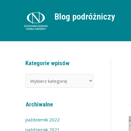
Przejdź
do
treści
Blog podróżniczy
Kategorie wpisów
K
a
t
e
g
Archiwalne
o
r
P
październik 2022
ś
i
n
październik 2021