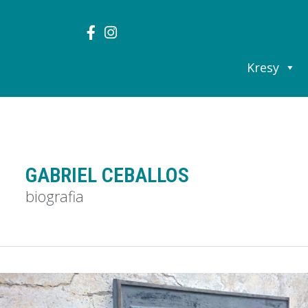
Kresy
GABRIEL CEBALLOS
biografia
olskie
lady
a