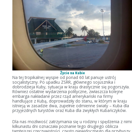
Życie na Kubie
Na tej tropikalnej wyspie od ponad 60 lat panuje ustrój
socjalistyczny. Po upadku ZSRR, głównego sojusznika i
dobrodzieja Kuby, sytuacja w kraju drastycznie się pogorszyła.
Również ostatnie wydarzenia polityczne, zwłaszcza kolejne
embarga nakładane przez rząd amerykański na firmy
handlujące z Kubą, doprowadziły do stanu, w którym w kraju
istnieją w zasadzie dwa, zupełnie odmienne światy – Kuba dla
przyjezdnych turystów oraz Kuba dla zwykłych Kubańczyków.
Dla nas możliwość zatrzymania się u rodziny i spędzenia z nimi
kilkunastu dni oznaczała poznanie tego drugiego oblicza
tamtejszej rzeczywistości, często niewidocznego dla przybyszy