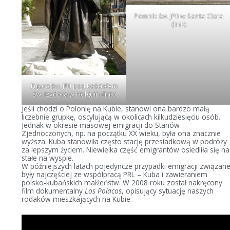
Pomnik św. JPII w Santa Clara
(
link
)
Figura św. JPII pod kościołem
św. Izydora w Holguín (
link
)
Jeśli chodzi o Polonię na Kubie, stanowi ona bardzo małą
liczebnie grupkę, oscylującą w okolicach kilkudziesięciu osób.
Jednak w okresie masowej emigracji do Stanów
Zjednoczonych, np. na początku XX wieku, była ona znacznie
wyższa. Kuba stanowiła często stację przesiadkową w podróży
za lepszym życiem. Niewielka część emigrantów osiedliła się na
stałe na wyspie.
W późniejszych latach pojedyncze przypadki emigracji związan
były najczęściej ze współpracą PRL – Kuba i zawieraniem
polsko-kubańskich małżeństw. W 2008 roku został nakręcony
film dokumentalny
Los Polacos
, opisujący sytuację naszych
rodaków mieszkających na Kubie.