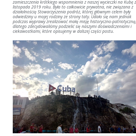
zamieszczenia krótkiego wspomnienia z naszej wycieczki na Kubę 
listopada 2019 roku. Była to całkowicie prywatna, nie związana z
działalnością Stowarzyszenia podróż, której głównym celem były
odwiedziny u mojej rodziny ze strony taty. Udało się nam jednak
podczas wyprawy zrealizować małą misję historyczno-patriotyczną
dlatego zdecydowaliśmy podzielić się naszymi doświadczeniami i
ciekawostkami, które opisujemy w dalszej części postu.