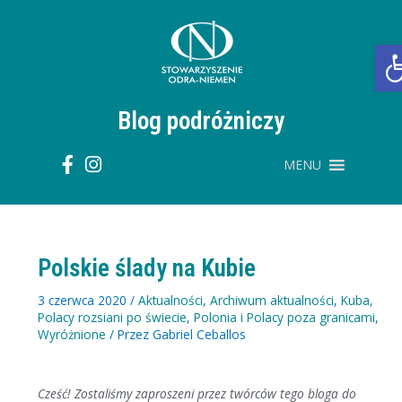
Przejdź
do
treści
O
Blog podróżniczy
MENU
Polskie ślady na Kubie
3 czerwca 2020
/
Aktualności
,
Archiwum aktualności
,
Kuba
,
Polacy rozsiani po świecie
,
Polonia i Polacy poza granicami
,
Wyróżnione
/ Przez
Gabriel Ceballos
Cześć! Zostaliśmy zaproszeni przez twórców tego bloga do