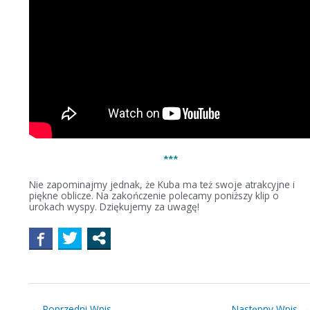
***
Nie zapominajmy jednak, że Kuba ma też swoje atrakcyjne i
piękne oblicze. Na zakończenie polecamy poniższy klip o
urokach wyspy. Dziękujemy za uwagę!
←
Poprzedni Wpis
Następny Wpis