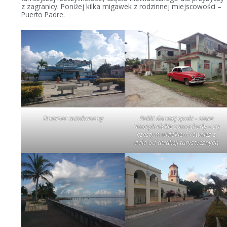
z zagranicy. Poniżej kilka migawek z rodzinnej miejscowości –
Puerto Padre.
Dworzec autobusowy
Relikt dawnej epoki – stare
amerykańskie samochody – są
częstym widokiem również z
dala od atrakcji turystycznych