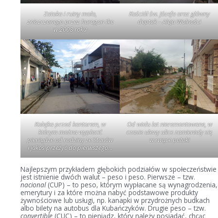
Zatoka i ruiny molo,
Kościół św. Józefa oraz główny
zniszczonego przez huragan Ike
deptak – Aleja Wolności
w 2008 roku
Kolejka przed kantorem, w
Od wielu lat nieremontowane, w
którym można wypłacić
czasie ulewy ulice zamieniały się
pieniądze od rodziny ze Stanów
w rwące potoki
i jakoś przeżyć do pierwszego…
Najlepszym przykładem głębokich podziałów w społeczeństwie
jest istnienie dwóch walut – peso i peso. Pierwsze – tzw.
nacional
(CUP) – to peso, którym wypłacane są wynagrodzenia,
emerytury i za które można nabyć podstawowe produkty
żywnościowe lub usługi, np. kanapki w przydrożnych budkach
albo bilety na autobus dla Kubańczyków. Drugie peso – tzw.
convertible
(CUC) – to pieniądz, który należy posiadać, chcąc