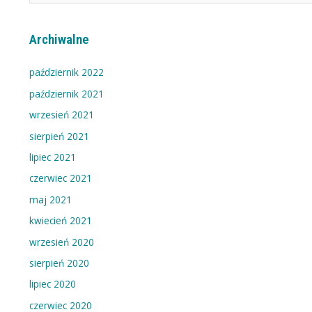
e
g
Archiwalne
o
r
październik 2022
i
październik 2021
e
wrzesień 2021
w
sierpień 2021
p
i
lipiec 2021
s
czerwiec 2021
ó
maj 2021
w
kwiecień 2021
wrzesień 2020
sierpień 2020
lipiec 2020
czerwiec 2020