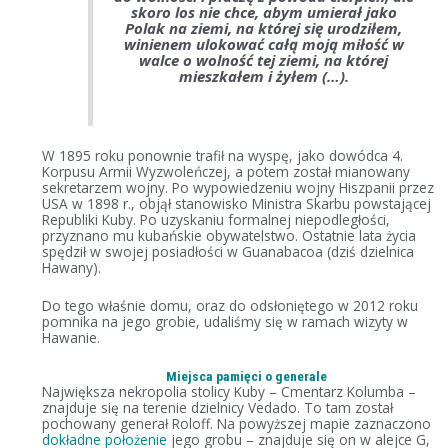
skoro los nie chce, abym umierał jako
Polak na ziemi, na której się urodziłem,
winienem ulokować całą moją miłość w
walce o wolność tej ziemi, na której
mieszkałem i żyłem (…).
W 1895 roku ponownie trafił na wyspę, jako dowódca 4.
Korpusu Armii Wyzwoleńczej, a potem został mianowany
sekretarzem wojny. Po wypowiedzeniu wojny Hiszpanii przez
USA w 1898 r., objął stanowisko Ministra Skarbu powstającej
Republiki Kuby. Po uzyskaniu formalnej niepodległości,
przyznano mu kubańskie obywatelstwo. Ostatnie lata życia
spędził w swojej posiadłości w Guanabacoa (dziś dzielnica
Hawany).
Do tego właśnie domu, oraz do odsłoniętego w 2012 roku
pomnika na jego grobie, udaliśmy się w ramach wizyty w
Hawanie.
Miejsca pamięci o generale
Największa nekropolia stolicy Kuby – Cmentarz Kolumba –
znajduje się na terenie dzielnicy Vedado. To tam został
pochowany generał Roloff. Na powyższej mapie zaznaczono
dokładne położenie
jego grobu – znajduje się on w alejce G,