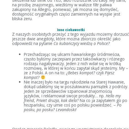
siedzenia lub silnik od Tico, albo rozrusznik od Łady. My sami,
na prośbę znajomego, wieźliśmy w walizce filtr paliwa
zakupiony na Allegro, ponieważ, jak można się domyśleć,
dostępność oryginalnych części zamiennych na wyspie jest
bliska zeru.
Inne ciekawostki
Z naszych osobistych przeżyć z tego wyjazdu możemy dorzuci
jeszcze dwie anegdoty, które można zbiorczo określić jako
odpowiedź na pytanie
Co kubańczycy wiedzą o Polsce?
Przechadzając się ulicami hawańskiego śródmieścia,
często byliśmy zaczepiani przez taksówkarzy i różnego
rodzaju nagabywaczy. Jeden z nich wdał się w krótką
rozmowę, w której w końcu zapytał skąd jesteśmy. My –
że z Polski. A on na to:
¿Bebes kompot?
czyli
Pijesz
kompot?
Nie inaczej było na targu rękodzieła na Starej Hawanie,
dokąd udaliśmy się w poszukiwaniu pamiątek z podróży.
Jeden ze sprzedawców szpanował znajomością
języków, i reklamował swoje produkty… np.
Hello my
friend
,
Priviet druzja, kak diela
? Na co ja zapytałem go po
hiszpańsku, czy umie coś po polsku powiedzieć. –
Po
posku, po posku? Levandoski!