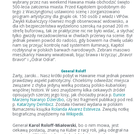
wybrany przez nas weekend Hawana miała obchodzić święto
500-lecia założenia miasta. Przed Kapitolem (podobnym do
tego z Waszyngtonu) ustawiono scenę i zorganizowano
program artystyczny dla grupki ok. 150 osób z władz i VIPów.
Zwykli Kubańczycy również mogli obserwować widowisko, a
dla ich bezpieczeństwa wydzielono szeroką na ponad 200 m
strefę buforową, tak że praktycznie nic nie było widać, a słycha
tylko gwizdy niezadowolenia w chwilach przerwy na scenie. Był
jednak pewien powód do radości, gdy bowiem na chwilę udało
nam się przejąć kontrolę nad systemem iluminacji, Kapitol
rozbłysnął w polskich barwach narodowych. Zebrani masowo
mieszkańcy Hawany wiwatowali, bijąc brawa i krzycząc „Bravo!
Bravo!” i „Odra! Odra!”.
Generał Roloff
Żarty, żarciki… Nasz krótki pobyt w Hawanie miał jednak pewie
prawdziwy aspekt patriotyczny. Chcieliśmy odwiedzić miejsca
związane z chyba jedyną wielką postacią polsko-kubańskiej
wspólnej historii. W sieci znajdziemy kilka ciekawych źródeł
opisujących szerzej jego losy, jak chociażby praca p.
Eunice
Marzeny Naranjo Dzierzbo
, czy też fragment publikacji pod red.
p.
Katarzyny Dembicz
. Została również wydana w polskim
tłumaczeniu książka
Rolanda Alvarez Esteveza
. Zwięzłą notkę
biograficzną znajdziemy na
Wikipedii
.
Generał
Karol Roloff-Miałowski
, bo o nim mowa, jest
ciekawą postacią, znaną na Kubie z racji roli, jaką odegrał na