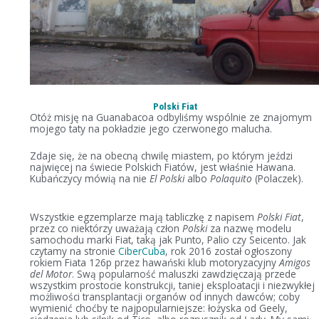
Polski Fiat
Otóż misję na Guanabacoa odbyliśmy wspólnie ze znajomym
mojego taty na pokładzie jego czerwonego malucha.
Zdaje się, że na obecną chwilę miastem, po którym jeździ
najwięcej na świecie Polskich Fiatów, jest właśnie Hawana.
Kubańczycy mówią na nie
El Polski
albo
Polaquito
(Polaczek).
Wszystkie egzemplarze mają tabliczkę z napisem
Polski Fiat
,
przez co niektórzy uważają człon
Polski
za nazwę modelu
samochodu marki Fiat, taką jak Punto, Palio czy Seicento. Jak
czytamy na stronie
CiberCuba
, rok 2016 został ogłoszony
rokiem Fiata 126p przez hawański klub motoryzacyjny
Amigos
del Motor
. Swą popularność maluszki zawdzięczają przede
wszystkim prostocie konstrukcji, taniej eksploatacji i niezwykłej
możliwości transplantacji organów od innych dawców; coby
wymienić choćby te najpopularniejsze: łożyska od Geely,