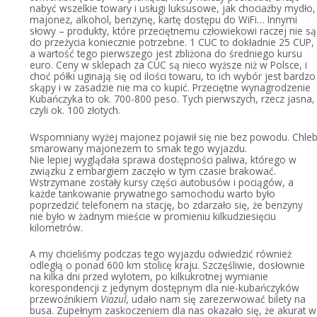
nabyć wszelkie towary i usługi luksusowe, jak chociażby mydło,
majonez, alkohol, benzynę, kartę dostępu do WiFi… Innymi
słowy – produkty, które przeciętnemu człowiekowi raczej nie są
do przeżycia koniecznie potrzebne. 1 CUC to dokładnie 25 CUP,
a wartość tego pierwszego jest zbliżona do średniego kursu
euro. Ceny w sklepach za CUC są nieco wyższe niż w Polsce, i
choć półki uginają się od ilości towaru, to ich wybór jest bardzo
skąpy i w zasadzie nie ma co kupić. Przeciętne wynagrodzenie
Kubańczyka to ok. 700-800 peso. Tych pierwszych, rzecz jasna,
czyli ok. 100 złotych.
Wspomniany wyżej majonez pojawił się nie bez powodu. Chle
smarowany majonezem to smak tego wyjazdu.
Nie lepiej wyglądała sprawa dostępności paliwa, którego w
związku z embargiem zaczęło w tym czasie brakować.
Wstrzymane zostały kursy części autobusów i pociągów, a
każde tankowanie prywatnego samochodu warto było
poprzedzić telefonem na stację, bo zdarzało się, że benzyny
nie było w żadnym mieście w promieniu kilkudziesięciu
kilometrów.
A my chcieliśmy podczas tego wyjazdu odwiedzić również
odległą o ponad 600 km stolicę kraju. Szczęśliwie, dosłownie
na kilka dni przed wylotem, po kilkukrotnej wymianie
korespondencji z jedynym dostępnym dla nie-kubańczyków
przewoźnikiem
Viazul
, udało nam się zarezerwować bilety na
busa. Zupełnym zaskoczeniem dla nas okazało się, że akurat w