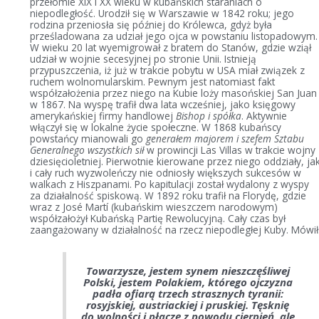
przełomie XIX i XX wieku w kubańskich staraniach o
niepodległość. Urodził się w Warszawie w 1842 roku; jego
rodzina przeniosła się później do Królewca, gdyż była
prześladowana za udział jego ojca w powstaniu listopadowym.
W wieku 20 lat wyemigrował z bratem do Stanów, gdzie wziął
udział w wojnie secesyjnej po stronie Unii. Istnieją
przypuszczenia, iż już w trakcie pobytu w USA miał związek z
ruchem wolnomularskim. Pewnym jest natomiast fakt
współzałożenia przez niego na Kubie loży masońskiej San Juan
w 1867. Na wyspę trafił dwa lata wcześniej, jako księgowy
amerykańskiej firmy handlowej
Bishop i spółka
. Aktywnie
włączył się w lokalne życie społeczne. W 1868 kubańscy
powstańcy mianowali go
generałem majorem i szefem Sztabu
Generalnego wszystkich sił
w prowincji Las Villas w trakcie wojny
dziesięcioletniej. Pierwotnie kierowane przez niego oddziały, ja
i cały ruch wyzwoleńczy nie odniosły większych sukcesów w
walkach z Hiszpanami. Po kapitulacji został wydalony z wyspy
za działalność spiskową. W 1892 roku trafił na Florydę, gdzie
wraz z José Martí (kubańskim wieszczem narodowym)
współzałożył Kubańską Partię Rewolucyjną. Cały czas był
zaangażowany w działalność na rzecz niepodległej Kuby. Mówił
Towarzysze, jestem synem nieszczęśliwej
Polski, jestem Polakiem, którego ojczyzna
padła ofiarą trzech strasznych tyranii:
rosyjskiej, austriackiej i pruskiej. Tęsknię
do wolności i płaczę z powodu cierpień, ale