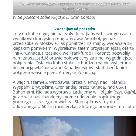
Nawet w tak odległym i egzotycznym miejscu znajdzie się element
polskiej historii
W tle polecam sobie włączyć El Gran Combo:
Zacznijmy od początku
Loty na Kubę nigdy nie należały do najtańszych; swego czasu
wyjątkowo korzystną cenę oferował Aerofłot, jednak
przesiadka w Moskwie, jak popatrzeć na mapę, wydawała się
kiepskim pomysłem. Wybraliśmy zatem przystępniejszą ofertę
linii AirCanada. Przesiadki we Frankfurcie i Toronto pozwoliły
nam zaoszczędzić prawie połowę ceny za inne, wygodniejsze
połączenia. Ostatnio Kuba stała się bardzo chętnie wybieraną
destynacją właśnie wśród Kanadyjczyków, stąd dużo tanich
połączeń właśnie przez Amerykę Północną.
A więc ruszamy! Z Wrocławia, przez Niemcy, nad Holandią,
Wyspami Brytyjskimi, Grenlandią, przez Kanadę, nad USA i
Bahamami. Nie lada wyprawa. Lądujemy w Holguín [czyt.
Ol
gín
]
gdzie wita nas charakterystyczne uderzenie tropikalnego,
gorącego i ciężkiego powietrza. Stamtąd ruszamy do
oddalonego o 60 km miasteczka, z którego pochodzi mój tato.