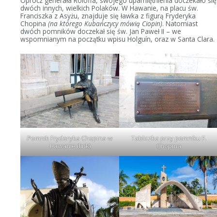
Oprócz generała Roloffa, swojego upamiętnienia doczekało się
dwóch innych, wielkich Polaków. W Hawanie, na placu św.
Franciszka z Asyżu, znajduje się ławka z figurą Fryderyka
Chopina
(na którego Kubańczycy mówią Ciopin)
. Natomiast
dwóch pomników doczekał się św. Jan Paweł II – we
wspomnianym na początku wpisu Holguín, oraz w Santa Clara.
Pomnik Fryderyka Chopina w
Tabliczka przy pomniku F.
Hawanie (
link
)
Chopina