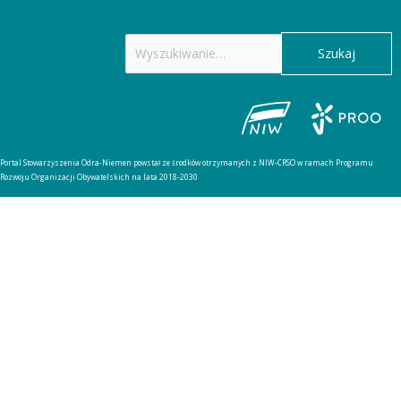
Szukaj
dla:
Portal Stowarzyszenia Odra-Niemen powstał ze środków otrzymanych z NIW-CRSO w ramach Programu
Rozwoju Organizacji Obywatelskich na lata 2018-2030