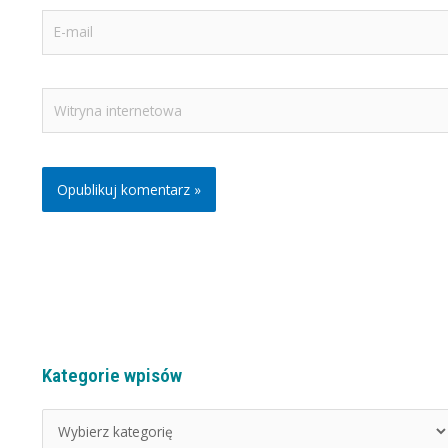
E-
mail
Witryna
internetowa
Kategorie wpisów
K
a
t