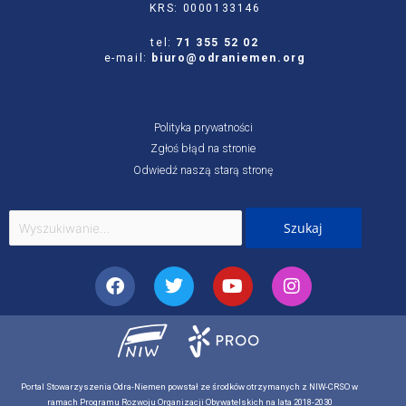
KRS: 0000133146
tel:
71 355 52 02
e-mail:
biuro@odraniemen.org
Polityka prywatności
Zgłoś błąd na stronie
Odwiedź naszą starą stronę
Szukaj
dla:
Facebook
Twitter
Youtube
Instagram
Portal Stowarzyszenia Odra-Niemen powstał ze środków otrzymanych z NIW-CRSO w
ramach Programu Rozwoju Organizacji Obywatelskich na lata 2018-2030