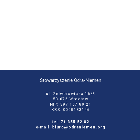
Stowarzyszenie Odra-Niemen
ul. Zelwerowicza 16/3
53-676 Wrocław
NIP: 897 167 89 21
KRS: 0000133146
tel:
71 355 52 02
e-mail:
biuro@odraniemen.org