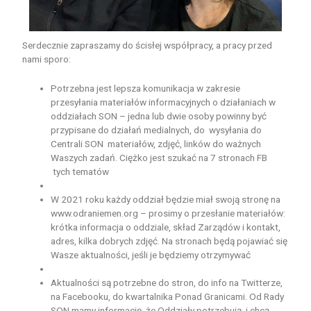
Serdecznie zapraszamy do ścisłej współpracy, a pracy przed
nami sporo:
Potrzebna jest lepsza komunikacja w zakresie
przesyłania materiałów informacyjnych o działaniach w
oddziałach SON – jedna lub dwie osoby powinny być
przypisane do działań medialnych, do wysyłania do
Centrali SON materiałów, zdjęć, linków do ważnych
Waszych zadań. Ciężko jest szukać na 7 stronach FB
tych tematów
W 2021 roku każdy oddział będzie miał swoją stronę na
www.odraniemen.org – prosimy o przesłanie materiałów:
krótka informacja o oddziale, skład Zarządów i kontakt,
adres, kilka dobrych zdjęć. Na stronach będą pojawiać się
Wasze aktualności, jeśli je będziemy otrzymywać
Aktualności są potrzebne do stron, do info na Twitterze,
na Facebooku, do kwartalnika Ponad Granicami. Od Rady
SON mamy informację, że Oddziały potrzebują i chcą