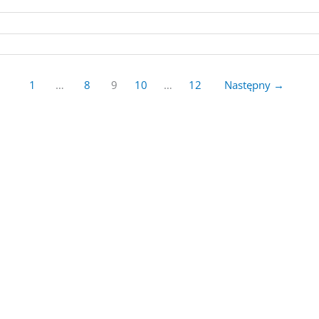
1
…
8
9
10
…
12
Następny
→