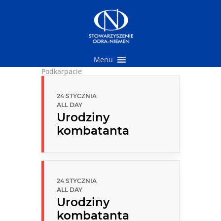
Przejdź
do
treści
Menu
Podkarpacie
24 STYCZNIA
ALL DAY
Urodziny
kombatanta
24 STYCZNIA
ALL DAY
Urodziny
kombatanta