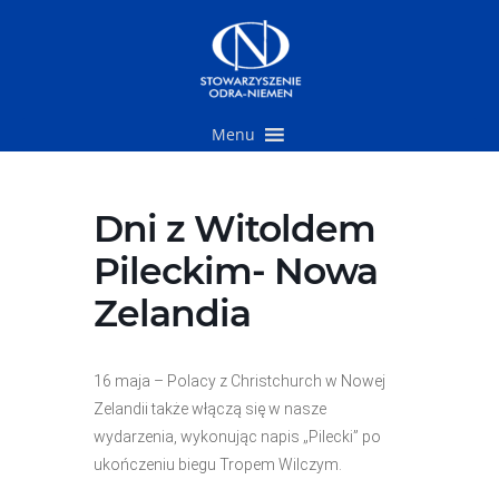
Przejdź
do
treści
Menu
Dni z Witoldem
Pileckim- Nowa
Zelandia
16 maja – Polacy z Christchurch w Nowej
Zelandii także włączą się w nasze
wydarzenia, wykonując napis „Pilecki” po
ukończeniu biegu Tropem Wilczym.