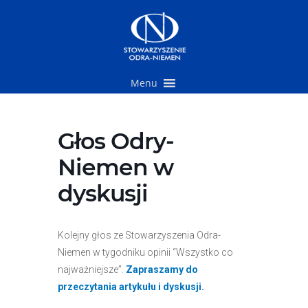
Przejdź
do
treści
Menu
Głos Odry-
Niemen w
dyskusji
Kolejny głos ze Stowarzyszenia Odra-
Niemen w tygodniku opinii “Wszystko co
najważniejsze”.
Zapraszamy do
przeczytania artykułu i dyskusji.