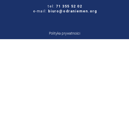
tel:
71 355 52 02
e-mail:
biuro@odraniemen.org
Polityka prywatności
Zgłoś błąd na stronie
Odwiedź naszą starą stronę
Szukaj
dla:
Facebook
Twitter
Youtube
Instagram
Portal Stowarzyszenia Odra-Niemen powstał ze środków otrzymanych z NIW-CRSO w
ramach Programu Rozwoju Organizacji Obywatelskich na lata 2018-2030