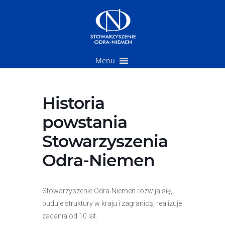
Przejdź
do
treści
Menu
Historia
powstania
Stowarzyszenia
Odra-Niemen
Stowarzyszenie Odra-Niemen rozwija się,
buduje struktury w kraju i zagranicą, realizuje
zadania od 10 lat.