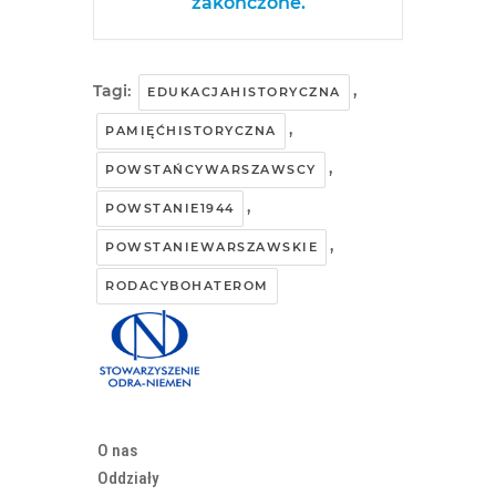
zakończone.
Tagi:
,
EDUKACJAHISTORYCZNA
,
PAMIĘĆHISTORYCZNA
,
POWSTAŃCYWARSZAWSCY
,
POWSTANIE1944
,
POWSTANIEWARSZAWSKIE
RODACYBOHATEROM
O nas
Oddziały