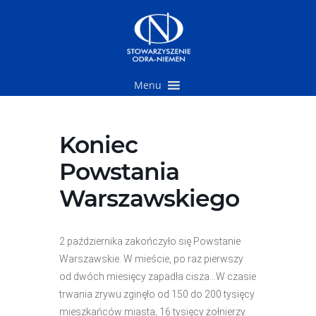
Przejdź
do
treści
Menu
Koniec
Powstania
Warszawskiego
2 października zakończyło się Powstanie
Warszawskie. W mieście, po raz pierwszy
od dwóch miesięcy zapadła cisza…W czasie
trwania zrywu zginęło od 150 do 200 tysięcy
mieszkańców miasta, 16 tysięcy żołnierzy.