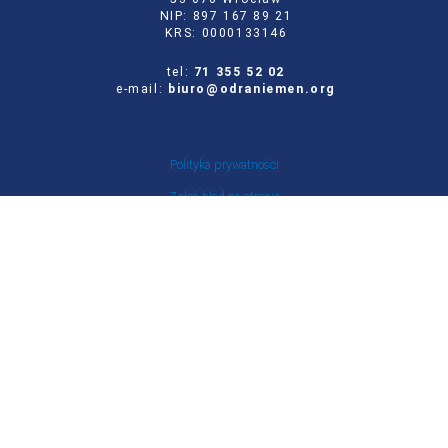
NIP: 897 167 89 21
KRS: 0000133146
tel:
71 355 52 02
e-mail:
biuro@odraniemen.org
Polityka prywatności
Zgłoś błąd na stronie
Odwiedź naszą starą stronę
Szukaj
dla:
Facebook
Twitter
Youtube
Instagram