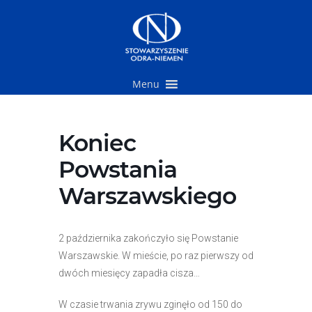
Przejdź
do
treści
Menu
Koniec
Powstania
Warszawskiego
2 października zakończyło się Powstanie
Warszawskie. W mieście, po raz pierwszy od
dwóch miesięcy zapadła cisza…
W czasie trwania zrywu zginęło od 150 do