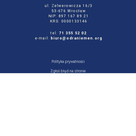
ul. Zelwerowicza 16/3
53-676 Wrocław
NIP: 897 167 89 21
KRS: 0000133146
tel:
71 355 52 02
e-mail:
biuro@odraniemen.org
Polityka prywatności
Zgłoś błąd na stronie
Odwiedź naszą starą stronę
Szukaj
dla:
Facebook
Twitter
Youtube
Instagram