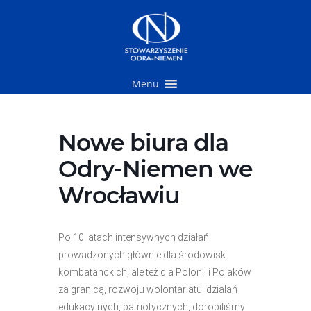
Przejdź
do
treści
Menu
Nowe biura dla
Odry-Niemen we
Wrocławiu
Po 10 latach intensywnych działań
prowadzonych głównie dla środowisk
kombatanckich, ale też dla Polonii i Polaków
za granicą, rozwoju wolontariatu, działań
edukacyjnych, patriotycznych, dorobiliśmy