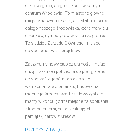
się nowego pięknego miejsca, w samym
centrum Wrocławia. To miasto to główne
miejsce naszych działań, a siedziba to serce
całego naszego środowiska, które ma wielu
członków, sympatyków w kraju i za granicą.
To siedziba Zarządu Głównego, miejsce
dowodzenia i wielu projektów.
Zaczynamy nowy etap działalności, mając
dużą przestrzeń potrzebną do pracy, ale też
do spotkań z gośćmi, do dalszego
wzmacniania wolontariatu, budowania
mocnego środowiska. Przede wszystkim
mamy w końcu godne miejsce na spotkania
z kombatantami, na prezentację ich
pamiątek, darów z Kresów.
PRZECZYTAJ WIĘCEJ