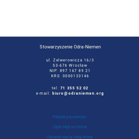
Stowarzyszenie Odra-Niemen
ul. Zelwerowicza 16/3
53-676 Wrocław
NIP: 897 167 89 21
KRS: 0000133146
tel:
71 355 52 02
e-mail:
biuro@odraniemen.org
Polityka prywatności
Zgłoś błąd na stronie
Odwiedź naszą starą stronę