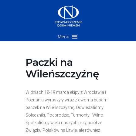
Przejdź
do
treści
Menu
Paczki na
Wileńszczyźnę
W dniach 18-19 marca ekipy z Wrocławia i
Poznania wyruszyły wraz z dwoma busami
paczek na Wileńszczyznę. Odwiedziliśmy
Soleczniki, Podbrodzie, Turmonty i Wilno.
Spotkaliśmy wielu naszych przyjaciół ze
Związku Polaków na Litwie, ale również