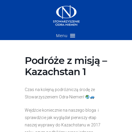
Przejdź
do
treści
Menu
Podróże z misją –
Kazachstan 1
Czas na kolejną podróżniczą środę ze
Stowarzyszeniem Odra-Niemen!
Wejdźcie koniecznie na naszego bloga i
sprawdźcie jak wyglądał pierwszy etap
naszej wyprawy do Kazachstanu w 2017