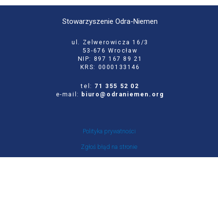
Stowarzyszenie Odra-Niemen
ul. Zelwerowicza 16/3
53-676 Wrocław
NIP: 897 167 89 21
KRS: 0000133146
tel:
71 355 52 02
e-mail:
biuro@odraniemen.org
Polityka prywatności
Zgłoś błąd na stronie
Odwiedź naszą starą stronę
Szukaj
dla: