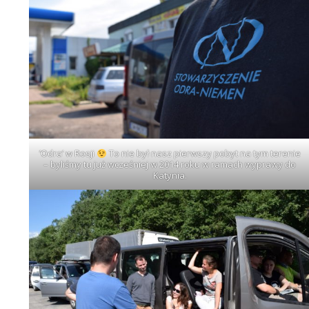
’Odra’ w Rosji
To nie był nasz pierwszy pobyt na tym terenie
– byliśmy tu już wcześniej w 2014 roku w ramach wyprawy do
Katynia.