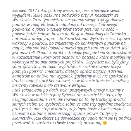
Sierpień 2017 roku, godziny wieczorne, niezachęcające swoim
wyglądem i lekko obskurne podwórko przy ul. Kościuszki we
Wrocławiu. To w tym miejscu zaczynamy swoją trzytygodniową
podróż, w zakątek Świata oddalony od naszego ‘odrowego
podwórka’ o jakieś 5 tysięcy kilometrów. Jest nas 18 osób –
połowa jedzie jednym busem do Rosji, a dokładniej do Tobolska,
natomiast druga grupa – do Kazachstanu. Wyjazd nie jest typową
wakacyjną podróżą, bo zmierzamy do konkretnych punktów na
mapie, aby spotkać Polaków mieszkających tam na co dzień. Jaki
jest nasz cel? Złapać kontakt z działającymi polskimi środowiskami
w Kazachstanie i Rosji oraz poznać ich potrzeby, które moglibyśmy
wykorzystać do planowanych projektów. Oczywiście nie bylibyśmy
sobą, gdybyśmy na takim wyjeździe nie szukali również miejsc
pamięci i polskich cmentarzy, dlatego oprócz bagaży, jedzenia,
kanistrów na paliwo (na wypadek, gdybyśmy mieli nie spotkać po
drodze żadnej stacji benzynowej, co w Kazachstanie jest możliwe),
bierzemy również biało-czerwone wstążki.
I tak załadowani po dach, pełni pozytywnych emocji ruszamy z
Wrocławia w dalekie rejony Syberii oraz kazachskie stepy, aby
osiągnąć zakładane cele, ale również po to, by trochę sprawdzić
samych siebie. Bo wyobraźcie sobie, że całe trzy tygodnie spędzaci
praktycznie non stop w drodze, w jednym busie z tymi samymi
ośmioma osobami, przemierzając łącznie prawie 10 tysięcy
kilometrów. Jeśli chcesz się dowiedzieć czy udało nam się tę podró
przetrwać, to zostań tu chwilę i sam się przekonaj