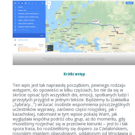
Poglądowa trasa naszej wyprawy.
Krótki wstęp
Ten wpis jest tak naprawdę początkiem, pewnego rodzaju
wstępem, do opowieści w kilku częściach, bo nie da się w
skrócie opisać tych wszystkich dni, emocji, spotkanych ludzi i
przeżytych przygód w jednym tekście. Będziemy tu (zakładka
„Sybiracy…”) wrzucać osobiste wspomnienia poszczególnych
uczestników wyprawy, zarówno części rosyjskiej, jak i
kazachskiej, natomiast w tym wpisie pokażę Wam, jak
wyglądała wspólna podróż obu grup, aż do momentu, gdy
musieliśmy rozjechać się w przeciwne kierunki – jest to i tak
spora trasa, bo rozdzieliliśmy się dopiero za Czelabińskiem,
rosyjskim miastem obwodowym, oddalonym od Wrocławia o