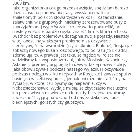
3300 km.
Jako organizatorka całego przedsięwzięcia, spędziłam bardzo
dużo czasu na planowaniu trasy, wysyłaniu maili do
znalezionych polskich stowarzyszeń w Rosji i Kazachstanie,
załatwianiu wiz grupowych. Mieliśmy zarezerwowane busy z
zaprzyjaźnionej wypożyczalni, co też warto podkreślić, bo
niestety w Polsce bardzo ciężko znaleźć firmę, która na hasło
„wschód” bez problemów udostępnia swoje pojazdy. Niestety
w tej kwestii największym problemem są oczywiście
stereotypy, że na wschodzie (czytaj Ukraina, Białoruś, Rosja) ja
zobaczą nowego busa 9-osobowego, to od razu go ukradną,
zdemolują itp. A prawda jest taka, że nigdzie w Polsce nie
widzieliśmy tak wypasionych aut, jak w Moskwie, Kazaniu czy
Astanie (z premedytacją będę tu używać takiej nazwy stolicy,
jaka obowiązywała podczas naszego wyjazdu) i oczywiście
podczas noclegu w kilku miejscach w Rosji, ktoś zawsze spał w
busie „na wszelki wypadek”, jednak ani razu nie trafiliśmy na
sytuację, w której czulibyśmy się niepewnie, czy w
niebezpieczeństwie. Wydaje mi się, że zbyt często niesłusznie
lub przez własną niewiedzę na temat tych krajów, uważamy
społeczność żyjącą na wschód od nas za dzikusów, ludzi
biedniejszych, gorszych czy głupszych.