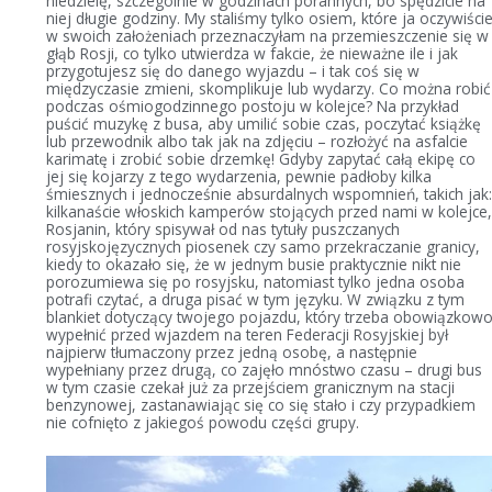
niedzielę, szczególnie w godzinach porannych, bo spędzicie na
niej długie godziny. My staliśmy tylko osiem, które ja oczywiści
w swoich założeniach przeznaczyłam na przemieszczenie się w
głąb Rosji, co tylko utwierdza w fakcie, że nieważne ile i jak
przygotujesz się do danego wyjazdu – i tak coś się w
międzyczasie zmieni, skomplikuje lub wydarzy. Co można robić
podczas ośmiogodzinnego postoju w kolejce? Na przykład
puścić muzykę z busa, aby umilić sobie czas, poczytać książkę
lub przewodnik albo tak jak na zdjęciu – rozłożyć na asfalcie
karimatę i zrobić sobie drzemkę! Gdyby zapytać całą ekipę co
jej się kojarzy z tego wydarzenia, pewnie padłoby kilka
śmiesznych i jednocześnie absurdalnych wspomnień, takich jak
kilkanaście włoskich kamperów stojących przed nami w kolejce
Rosjanin, który spisywał od nas tytuły puszczanych
rosyjskojęzycznych piosenek czy samo przekraczanie granicy,
kiedy to okazało się, że w jednym busie praktycznie nikt nie
porozumiewa się po rosyjsku, natomiast tylko jedna osoba
potrafi czytać, a druga pisać w tym języku. W związku z tym
blankiet dotyczący twojego pojazdu, który trzeba obowiązkow
wypełnić przed wjazdem na teren Federacji Rosyjskiej był
najpierw tłumaczony przez jedną osobę, a następnie
wypełniany przez drugą, co zajęło mnóstwo czasu – drugi bus
w tym czasie czekał już za przejściem granicznym na stacji
benzynowej, zastanawiając się co się stało i czy przypadkiem
nie cofnięto z jakiegoś powodu części grupy.