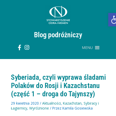
Przejdź
do
treści
O
Blog podróżniczy
MENU
Syberiada, czyli wyprawa śladami
Polaków do Rosji i Kazachstanu
(część 1 – droga do Tajynszy)
29 kwietnia 2020
/
Aktualności
,
Kazachstan
,
Sybiracy i
Łagiernicy
,
Wyróżnione
/ Przez
Kamila Gosiewska