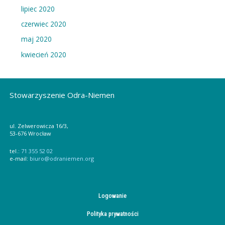
lipiec 2020
czerwiec 2020
maj 2020
kwiecień 2020
Stowarzyszenie Odra-Niemen
ul. Zelwerowicza 16/3,
53-676 Wrocław
tel.:
71 355 52 02
e-mail:
biuro@odraniemen.org
Logowanie
Polityka prywatności