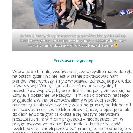
Jeden z naszych wyprawowych pojazdów, który okazał się
bardzo wygodny, pojemny i wytrzymały – szczególnie przy
pokonywaniu dziurawych dróg w Kazachstanie
Przekraczanie granicy
Wracając do tematu, wydawało się, że wszystko mamy dopięte
na ostatni guzik i nic nie jest w stanie pokrzyżować nam
planów, więc wyruszyliśmy z Wrocławia, zahaczając po drodze
o Warszawę i Wilno, skąd zabieraliśmy poszczególnych
uczestników wyprawy, by po jednym dniu jazdy znaleźć się na
Łotwie, a dokładniej w Rzeżycy. Tam, dzięki pomocy naszego
przyjaciela z Wilna, przenocowaliśmy w polskiej szkole i
następnego dnia wyruszyliśmy w stronę granicy, oddalonej od
miejscowości o jakieś 60 kilometrów. Dlaczego opisuję to tak
dokładnie? Bo ta granica okazała się naszym pierwszym
nieszczęściem, a w moim przypadku – niedopatrzeniem w
przygotowywanym planie. Taka mała rada na przyszłość –
jeżeli będziecie chcieli przekraczać granicę, to nie róbcie tego w