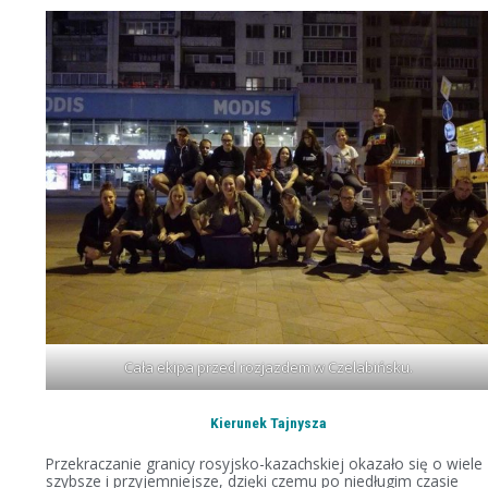
Cała ekipa przed rozjazdem w Czelabińsku.
Kierunek Tajnysza
Przekraczanie granicy rosyjsko-kazachskiej okazało się o wiele
szybsze i przyjemniejsze, dzięki czemu po niedługim czasie