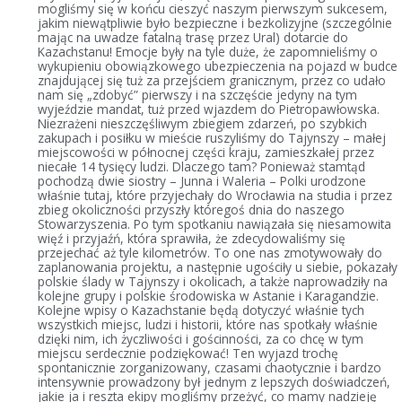
mogliśmy się w końcu cieszyć naszym pierwszym sukcesem,
jakim niewątpliwie było bezpieczne i bezkolizyjne (szczególnie
mając na uwadze fatalną trasę przez Ural) dotarcie do
Kazachstanu! Emocje były na tyle duże, że zapomnieliśmy o
wykupieniu obowiązkowego ubezpieczenia na pojazd w budce
znajdującej się tuż za przejściem granicznym, przez co udało
nam się „zdobyć” pierwszy i na szczęście jedyny na tym
wyjeździe mandat, tuż przed wjazdem do Pietropawłowska.
Niezrażeni nieszczęśliwym zbiegiem zdarzeń, po szybkich
zakupach i posiłku w mieście ruszyliśmy do Tajynszy – małej
miejscowości w północnej części kraju, zamieszkałej przez
niecałe 14 tysięcy ludzi. Dlaczego tam? Ponieważ stamtąd
pochodzą dwie siostry – Junna i Waleria – Polki urodzone
właśnie tutaj, które przyjechały do Wrocławia na studia i przez
zbieg okoliczności przyszły któregoś dnia do naszego
Stowarzyszenia. Po tym spotkaniu nawiązała się niesamowita
więź i przyjaźń, która sprawiła, że zdecydowaliśmy się
przejechać aż tyle kilometrów. To one nas zmotywowały do
zaplanowania projektu, a następnie ugościły u siebie, pokazały
polskie ślady w Tajynszy i okolicach, a także naprowadziły na
kolejne grupy i polskie środowiska w Astanie i Karagandzie.
Kolejne wpisy o Kazachstanie będą dotyczyć właśnie tych
wszystkich miejsc, ludzi i historii, które nas spotkały właśnie
dzięki nim, ich życzliwości i gościnności, za co chcę w tym
miejscu serdecznie podziękować! Ten wyjazd trochę
spontanicznie zorganizowany, czasami chaotycznie i bardzo
intensywnie prowadzony był jednym z lepszych doświadczeń,
jakie ja i reszta ekipy mogliśmy przeżyć, co mamy nadzieję