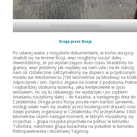
Granica łotewsko-rosyjska.
Droga przez Rosję
Po udanej walce z rosyjskimi dokumentami, w końcu wszyscy
znaleźli się na terenie Rosji, więc mogliśmy ruszyć dalej –
stwierdziliśmy, że już wystarczająco dużo czasu straciliśmy na
granicy, więc jedziemy jak najdalej się nam uda i na ile starczy
nam sił. Ostatecznie zatrzymaliśmy się dopiero w przydrożnym
motelu we Włodzimierzu (190 kilometrów za Moskwą) na krótk
odpoczynek i sen. Oprócz zegara na ścianie z podobizną Putina
i najbardziej obskurną łazienką, jaką kiedykolwiek w życiu
widziałam, nic się tu ciekawego nie wydarzyło i po szybkim
śniadaniu ruszyliśmy dalej – do Kazania, a następnego dnia do
Czelabińska. Droga przez Rosję poszła nam bardzo sprawnie,
noclegi udało nam się znaleźć przez booking.com (Kazań) oraz
dzięki polskiej organizacji w Czelabińsku. Po przejechaniu 3300
kilometrów razem nastąpił moment, w którym musieliśmy się
rozjechać – grupa rosyjska pojechała na północ w kierunku
Tobolska, natomiast grupa kazachska na południe w kierunku
Pietropawłowska i docelowej Tajynszy.