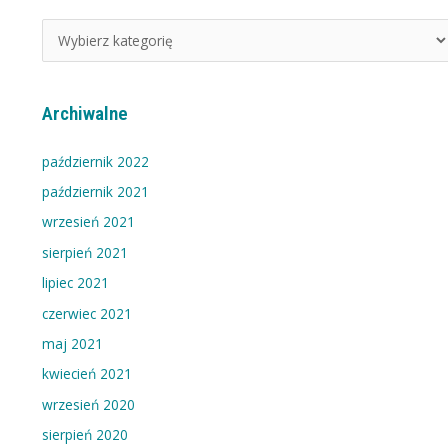
a
t
e
g
Archiwalne
o
r
październik 2022
i
październik 2021
e
wrzesień 2021
w
sierpień 2021
p
i
lipiec 2021
s
czerwiec 2021
ó
maj 2021
w
kwiecień 2021
wrzesień 2020
sierpień 2020