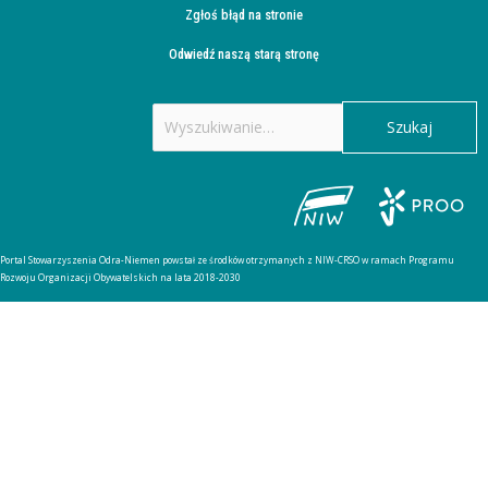
Zgłoś błąd na stronie
Odwiedź naszą starą stronę
Szukaj
dla:
Portal Stowarzyszenia Odra-Niemen powstał ze środków otrzymanych z NIW-CRSO w ramach Programu
Rozwoju Organizacji Obywatelskich na lata 2018-2030