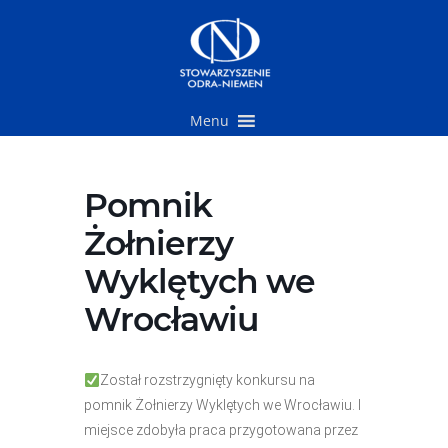
Przejdź
do
treści
Menu
Pomnik
Żołnierzy
Wyklętych we
Wrocławiu
Został rozstrzygnięty konkursu na
pomnik Żołnierzy Wyklętych we Wrocławiu. I
miejsce zdobyła praca przygotowana przez