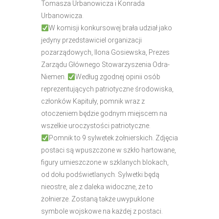
Tomasza Urbanowicza i Konrada
Urbanowicza.
W komisji konkursowej brała udział jako
jedyny przedstawiciel organizacji
pozarządowych, Ilona Gosiewska, Prezes
Zarządu Głównego Stowarzyszenia Odra-
Niemen.
Według zgodnej opinii osób
reprezentujących patriotyczne środowiska,
członków Kapituły, pomnik wraz z
otoczeniem będzie godnym miejscem na
wszelkie uroczystości patriotyczne.
Pomnik to 9 sylwetek żołniers
kich. Zdjęcia
postaci są wpuszczone w szkło hartowane,
figury umieszczone w szklanych blokach,
od dołu podświetlanych. Sylwetki będą
nieostre, ale z daleka widoczne, że to
żołnierze. Zostaną także uwypuklone
symbole wojskowe na każdej z postaci.