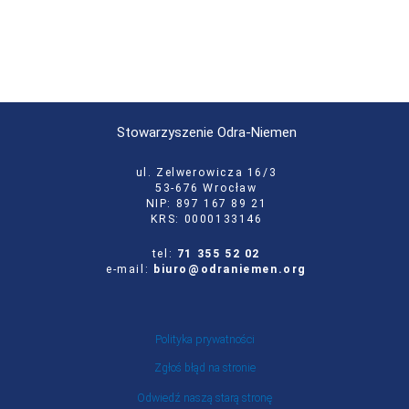
Stowarzyszenie Odra-Niemen
ul. Zelwerowicza 16/3
53-676 Wrocław
NIP: 897 167 89 21
KRS: 0000133146
tel:
71 355 52 02
e-mail:
biuro@odraniemen.org
Polityka prywatności
Zgłoś błąd na stronie
Odwiedź naszą starą stronę