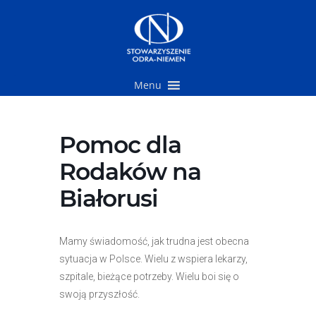
Przejdź
do
treści
Menu
Pomoc dla
Rodaków na
Białorusi
Mamy świadomość, jak trudna jest obecna
sytuacja w Polsce. Wielu z wspiera lekarzy,
szpitale, bieżące potrzeby. Wielu boi się o
swoją przyszłość.