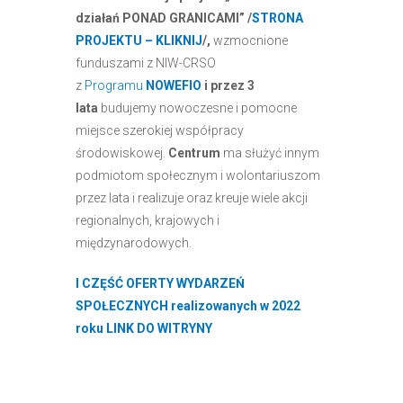
działań PONAD GRANICAMI” /
STRONA
PROJEKTU – KLIKNIJ
/,
wzmocnione
funduszami z NIW-CRSO
z
Programu
NOWEFIO
i przez 3
lata
budujemy nowoczesne i pomocne
miejsce szerokiej współpracy
środowiskowej.
Centrum
ma służyć innym
podmiotom społecznym i wolontariuszom
przez lata i realizuje oraz kreuje wiele akcji
regionalnych, krajowych i
międzynarodowych.
I CZĘŚĆ OFERTY WYDARZEŃ
SPOŁECZNYCH realizowanych w 2022
roku LINK DO WITRYNY