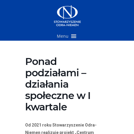
Przejdź
do
treści
Menu
Ponad
podziałami –
działania
społeczne w I
kwartale
Od 202
1
roku Stowarzyszenie Odra-
Niemen
realizuje projekt „Centrum