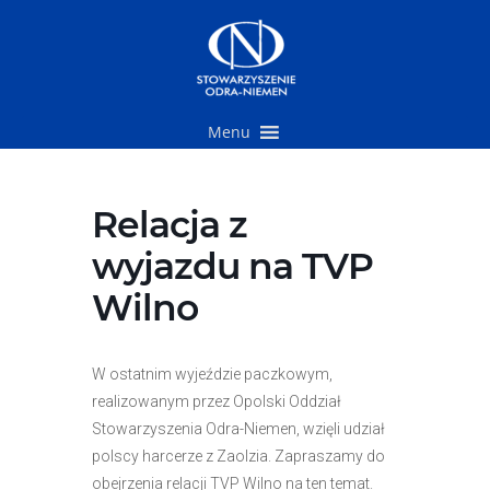
Przejdź
do
treści
Menu
Relacja z
wyjazdu na TVP
Wilno
W ostatnim wyjeździe paczkowym,
realizowanym przez Opolski Oddział
Stowarzyszenia Odra-Niemen, wzięli udział
polscy harcerze z Zaolzia. Zapraszamy do
obejrzenia relacji TVP Wilno na ten temat.