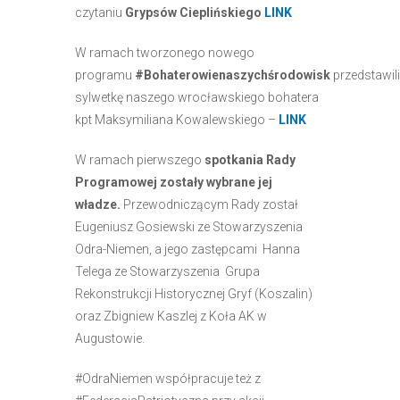
czytaniu
Grypsów Cieplińskiego
LINK
W ramach tworzonego nowego
programu
#Bohaterowienaszychśrodowisk
przedstawil
sylwetkę naszego wrocławskiego bohatera
kpt Maksymiliana Kowalewskiego –
LINK
W ramach pierwszego
spotkania Rady
Programowej
zostały wybrane jej
władze.
Przewodniczącym Rady został
Eugeniusz Gosiewski ze Stowarzyszenia
Odra-Niemen, a jego zastępcami Hanna
Telega ze Stowarzyszenia
Grupa
Rekonstrukcji Historycznej Gryf (Koszalin)
oraz Zbigniew Kaszlej z Koła AK w
Augustowie.
#OdraNiemen współpracuje też z