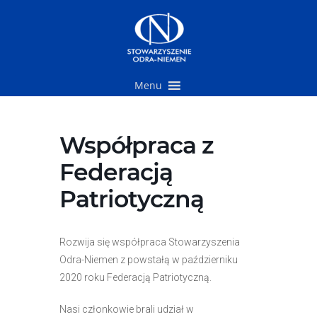
Przejdź
do
treści
Menu
Współpraca z
Federacją
Patriotyczną
Rozwija się współpraca Stowarzyszenia
Odra-Niemen z powstałą w październiku
2020 roku Federacją Patriotyczną.
Nasi członkowie brali udział w