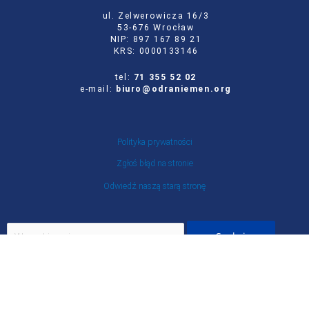
ul. Zelwerowicza 16/3
53-676 Wrocław
NIP: 897 167 89 21
KRS: 0000133146
tel:
71 355 52 02
e-mail:
biuro@odraniemen.org
Polityka prywatności
Zgłoś błąd na stronie
Odwiedź naszą starą stronę
Szukaj
dla:
Facebook
Twitter
Youtube
Instagram