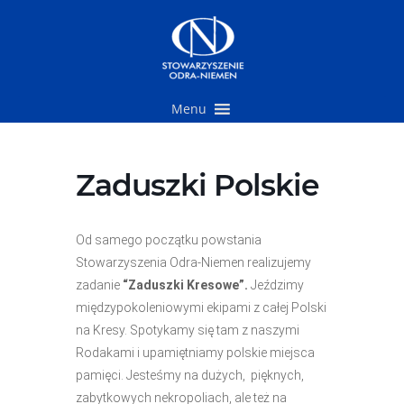
Przejdź
do
treści
Menu
Zaduszki Polskie
Od samego początku powstania
Stowarzyszenia Odra-Niemen realizujemy
zadanie
“Zaduszki Kresowe”.
Jeździmy
międzypokoleniowymi ekipami z całej Polski
na Kresy. Spotykamy się tam z naszymi
Rodakami i upamiętniamy polskie miejsca
pamięci. Jesteśmy na dużych, pięknych,
zabytkowych nekropoliach, ale też na