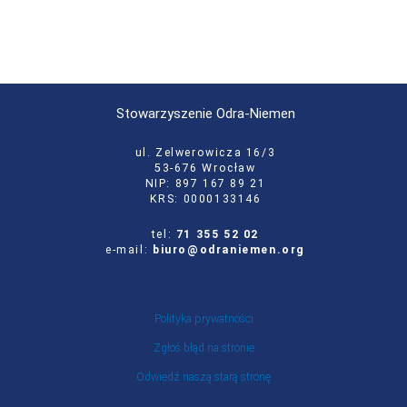
Stowarzyszenie Odra-Niemen
ul. Zelwerowicza 16/3
53-676 Wrocław
NIP: 897 167 89 21
KRS: 0000133146
tel:
71 355 52 02
e-mail:
biuro@odraniemen.org
Polityka prywatności
Zgłoś błąd na stronie
Odwiedź naszą starą stronę