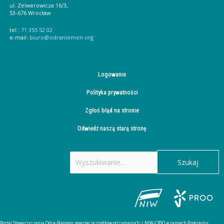
ul. Zelwerowicza 16/3,
53-676 Wrocław
tel.:
71 355 52 02
e-mail:
biuro@odraniemen.org
Logowanie
Polityka prywatności
Zgłoś błąd na stronie
Odwiedź naszą starą stronę
Szukaj
dla:
Portal Stowarzyszenia Odra-Niemen powstał ze środków otrzymanych z NIW-CRSO w ramach Programu