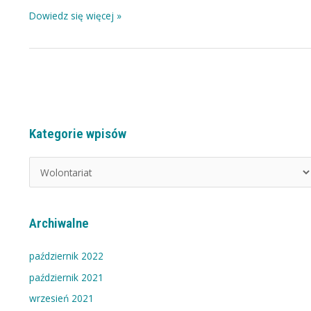
Dowiedz się więcej »
Kategorie wpisów
K
a
t
e
g
Archiwalne
o
r
październik 2022
i
październik 2021
e
wrzesień 2021
w