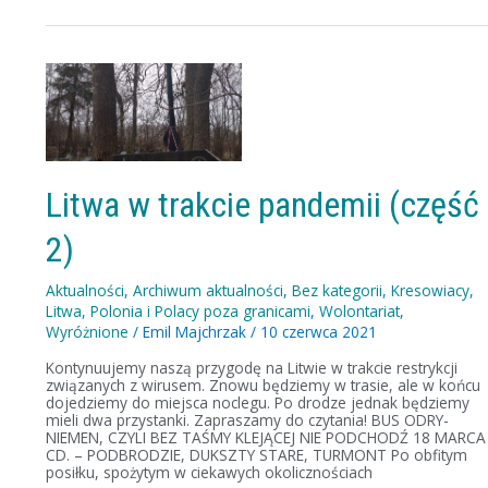
Litwa
w
trakcie
pandemii
(część
2)
Litwa w trakcie pandemii (część
2)
Aktualności
,
Archiwum aktualności
,
Bez kategorii
,
Kresowiacy
,
Litwa
,
Polonia i Polacy poza granicami
,
Wolontariat
,
Wyróżnione
/
Emil Majchrzak
/
10 czerwca 2021
Kontynuujemy naszą przygodę na Litwie w trakcie restrykcji
związanych z wirusem. Znowu będziemy w trasie, ale w końcu
dojedziemy do miejsca noclegu. Po drodze jednak będziemy
mieli dwa przystanki. Zapraszamy do czytania! BUS ODRY-
NIEMEN, CZYLI BEZ TAŚMY KLEJĄCEJ NIE PODCHODŹ 18 MARCA
CD. – PODBRODZIE, DUKSZTY STARE, TURMONT Po obfitym
posiłku, spożytym w ciekawych okolicznościach