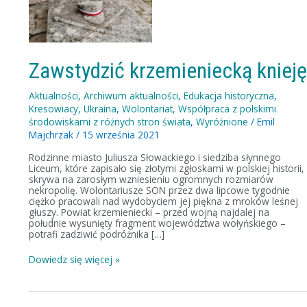
knieję
Zawstydzić krzemieniecką kniej
Aktualności
,
Archiwum aktualności
,
Edukacja historyczna
,
Kresowiacy
,
Ukraina
,
Wolontariat
,
Współpraca z polskimi
środowiskami z różnych stron świata
,
Wyróżnione
/
Emil
Majchrzak
/
15 września 2021
Rodzinne miasto Juliusza Słowackiego i siedziba słynnego
Liceum, które zapisało się złotymi zgłoskami w polskiej historii,
skrywa na zarosłym wzniesieniu ogromnych rozmiarów
nekropolię. Wolontariusze SON przez dwa lipcowe tygodnie
ciężko pracowali nad wydobyciem jej piękna z mroków leśnej
głuszy. Powiat krzemieniecki – przed wojną najdalej na
południe wysunięty fragment województwa wołyńskiego –
potrafi zadziwić podróżnika […]
Dowiedz się więcej »