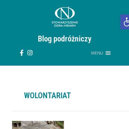
Przejdź
do
treści
O
Blog podróżniczy
MENU
WOLONTARIAT
Zawstydzić
krzemieniecką