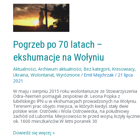
Pogrzeb
po
70
latach
–
ekshumacje
na
Wołyniu
Pogrzeb po 70 latach –
ekshumacje na Wołyniu
Aktualności
,
Archiwum aktualności
,
Bez kategorii
,
Kresowiacy
,
Ukraina
,
Wolontariat
,
Wyróżnione
/
Emil Majchrzak
/
21 lipca
2021
W maju i sierpniu 2015 roku wolontariusze ze Stowarzyszenia
Odra–Niemen pomagali zespołowi dr. Leona Popka z
lubelskiego IPN-u w ekshumacjach prowadzonych na Wołyniu.
Terenem prac objęto miejsca, w których kiedyś stały dwie
polskie wsie: Ostrówki i Wola Ostrowiecka, na południowy
zachód od Lubomla. Miejscowości te przed wojną liczyły łączni
ok. 1600 mieszkańców.W letni poranek 30
Dowiedz się więcej »