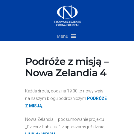
Przejdź
do
treści
Menu
Podróże z misją –
Nowa Zelandia 4
Każda środa, godzina 19.00 to nowy wpis
na naszym blogu podróżniczym
PODRÓŻE
Z MISJĄ.
Nowa Zelandia – podsumowanie projektu
,,Dzieci z Pahiatua”. Zapraszamy już dzisiaj