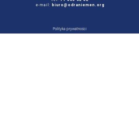
e-mail:
biuro@odraniemen.org
Polityka prywatności
Zgłoś błąd na stronie
Odwiedź naszą starą stronę
Szukaj
dla:
Facebook
Twitter
Youtube
Instagram
Portal Stowarzyszenia Odra-Niemen powstał ze środków otrzymanych z NIW-CRSO w
ramach Programu Rozwoju Organizacji Obywatelskich na lata 2018-2030