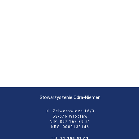
Stowarzyszenie Odra-Niemen
ul. Zelwerowicza 16/3
53-676 Wrocław
NIP: 897 167 89 21
KRS: 0000133146
tel:
71 355 52 02