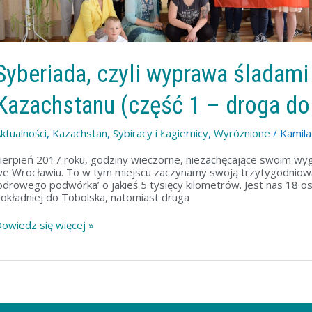
roga
o
ajynszy)
Syberiada, czyli wyprawa śladami
Kazachstanu (część 1 – droga do
ktualności
,
Kazachstan
,
Sybiracy i Łagiernicy
,
Wyróżnione
/
Kamil
ierpień 2017 roku, godziny wieczorne, niezachęcające swoim wyg
e Wrocławiu. To w tym miejscu zaczynamy swoją trzytygodniow
odrowego podwórka’ o jakieś 5 tysięcy kilometrów. Jest nas 18 o
okładniej do Tobolska, natomiast druga
owiedz się więcej »