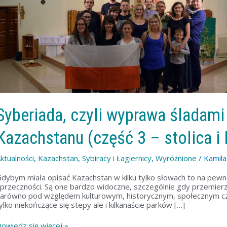
o
osji
azachstanu
część
tolica
araganda)
Syberiada, czyli wyprawa śladami
Kazachstanu (część 3 – stolica i
ktualności
,
Kazachstan
,
Sybiracy i Łagiernicy
,
Wyróżnione
/
Kamil
dybym miała opisać Kazachstan w kilku tylko słowach to na pewno
przeczności. Są one bardzo widoczne, szczególnie gdy przemierza
arówno pod względem kulturowym, historycznym, społecznym czy 
ylko niekończące się stepy ale i kilkanaście parków […]
owiedz się więcej »