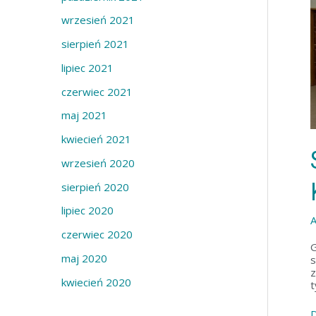
e
d
wrzesień 2021
R
w
i
sierpień 2021
K
p
(
lipiec 2021
i
3
–
s
czerwiec 2021
s
i
ó
maj 2021
K
w
kwiecień 2021
wrzesień 2020
sierpień 2020
lipiec 2020
A
czerwiec 2020
G
maj 2020
s
z
kwiecień 2020
t
D