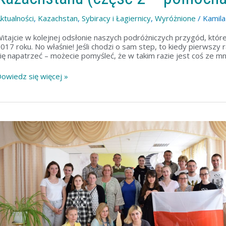
ktualności
,
Kazachstan
,
Sybiracy i Łagiernicy
,
Wyróżnione
/
Kamil
itajcie w kolejnej odsłonie naszych podróżniczych przygód, któr
017 roku. No właśnie! Jeśli chodzi o sam step, to kiedy pierwsz
ię napatrzeć – możecie pomyśleć, że w takim razie jest coś ze m
owiedz się więcej »
yberiada,
zyli
yprawa
ladami
olaków
o
osji
azachstanu
część