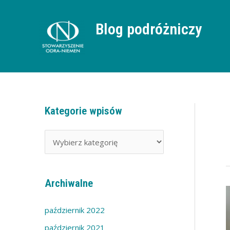
Przejdź
do
treści
Blog podróżniczy
Kategorie wpisów
K
a
t
e
g
Archiwalne
o
S
c
r
w
październik 2022
ś
i
P
październik 2021